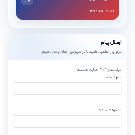
0917 958 7990
ارسال پیام
فرم زیر را تکمیل کنید تا در سریع‌ترین زمان پاسخ دهیم.
فیلد های "
*
" اجباری هستند
نام شما
*
شماره همراه
*