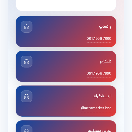
واتساپ
0917 958 7990
تلگرام
0917 958 7990
اینستاگرام
@Aframarket.bnd
تماس مستقیم