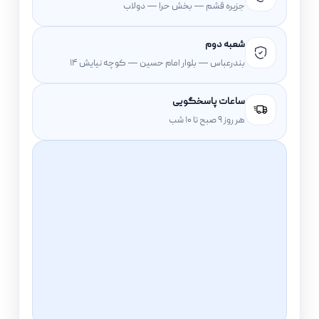
جزیره قشم — بخش حرا — دولاب
شعبه دوم
بندرعباس — بلوار امام حسین — کوچه نیایش ۱۴
ساعات پاسخگویی
هر روز ۹ صبح تا ۱۰ شب