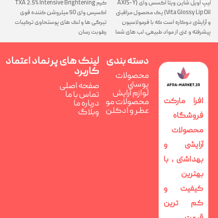
لیپ اویل شاین ویتا اکسس وای (AXIS-Y
کرم TXA 2.5% Intensive Brightening
گ
Vita Glossy Lip Oil) یک محصول مراقبتی
اکسیس وای 50 میلروشن کننده قوی
پ
و آرایشی دوکاره است که با فرمولاسیون
تیرگی ها و لک های پوستحاوی ترکیبات
ن
پیشرفته و غنی از مواد طبیعی، لب های شما
رطوبت رسان
را همزمان ترمیم، تغذیه و فوق العاده
درخشان می کند
دسته بندی
لینک های پر
نماد اعتماد
کاربرد
محصولات
پوستی
صفحه اصلی
لوازم آرایش
تماس با ما
افرا مارکت
محصولات مو
درباره ما
عطر و ادکلن
وبلاگ
فروشگاه
محصولات
آرایشی و
بهداشتی ، با
بهترین
کیفیت و
کم ترین