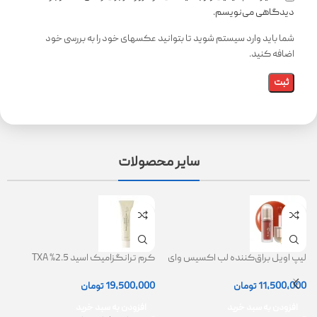
دیدگاهی می‌نویسم.
شما باید وارد سیستم شوید تا بتوانید عکسهای خود را به بررسی خود
اضافه کنید.
سایر محصولات
لیپ اویل براق‌کننده لب اکسیس وای
کرم ترانگزامیک اسید 2.5% TXA
ژل
(AXIS-Y Lip Oil)
روشن کننده و ضد لک
0
11,500,000
تومان
19,500,000
تومان
افزودن به سبد خرید
افزودن به سبد خرید