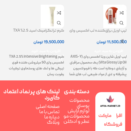
لیپ اویل براق‌کننده لب اکسیس وای
کرم ترانگزامیک اسید 2.5% TXA
ژل
(AXIS-Y Lip Oil)
روشن کننده و ضد لک
0
11,500,000
تومان
19,500,000
تومان
افزودن به سبد خرید
افزودن به سبد خرید
لیپ اویل شاین ویتا اکسس وای (AXIS-Y
کرم TXA 2.5% Intensive Brightening
گ
Vita Glossy Lip Oil) یک محصول مراقبتی
اکسیس وای 50 میلروشن کننده قوی
پ
و آرایشی دوکاره است که با فرمولاسیون
تیرگی ها و لک های پوستحاوی ترکیبات
ن
پیشرفته و غنی از مواد طبیعی، لب های شما
رطوبت رسان
را همزمان ترمیم، تغذیه و فوق العاده
درخشان می کند
دسته بندی
لینک های پر
نماد اعتماد
کاربرد
محصولات
پوستی
صفحه اصلی
لوازم آرایش
تماس با ما
افرا مارکت
محصولات مو
درباره ما
عطر و ادکلن
وبلاگ
فروشگاه