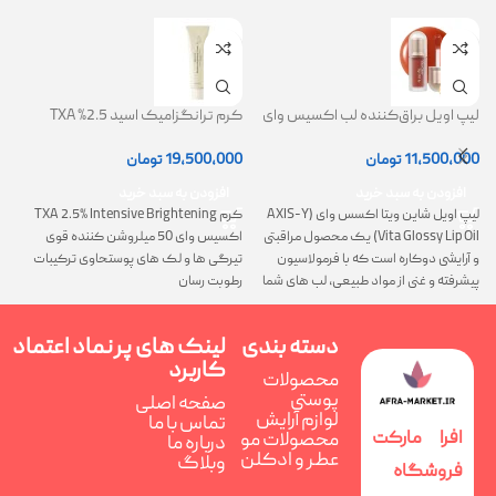
لیپ اویل براق‌کننده لب اکسیس وای
کرم ترانگزامیک اسید 2.5% TXA
ژل
(AXIS-Y Lip Oil)
روشن کننده و ضد لک
0
11,500,000
تومان
19,500,000
تومان
افزودن به سبد خرید
افزودن به سبد خرید
لیپ اویل شاین ویتا اکسس وای (AXIS-Y
کرم TXA 2.5% Intensive Brightening
گ
Vita Glossy Lip Oil) یک محصول مراقبتی
اکسیس وای 50 میلروشن کننده قوی
پ
و آرایشی دوکاره است که با فرمولاسیون
تیرگی ها و لک های پوستحاوی ترکیبات
ن
پیشرفته و غنی از مواد طبیعی، لب های شما
رطوبت رسان
را همزمان ترمیم، تغذیه و فوق العاده
درخشان می کند
دسته بندی
لینک های پر
نماد اعتماد
کاربرد
محصولات
پوستی
صفحه اصلی
لوازم آرایش
تماس با ما
افرا مارکت
محصولات مو
درباره ما
عطر و ادکلن
وبلاگ
فروشگاه