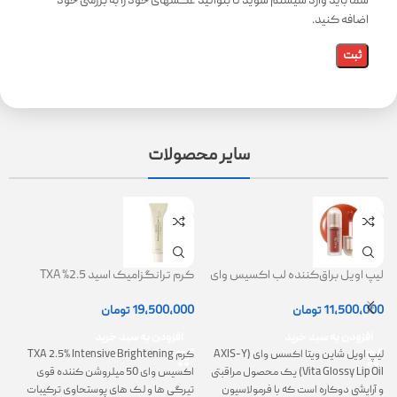
شما باید وارد سیستم شوید تا بتوانید عکسهای خود را به بررسی خود
اضافه کنید.
سایر محصولات
لیپ اویل براق‌کننده لب اکسیس وای
کرم ترانگزامیک اسید 2.5% TXA
ژل
(AXIS-Y Lip Oil)
روشن کننده و ضد لک
0
11,500,000
تومان
19,500,000
تومان
افزودن به سبد خرید
افزودن به سبد خرید
لیپ اویل شاین ویتا اکسس وای (AXIS-Y
کرم TXA 2.5% Intensive Brightening
گ
Vita Glossy Lip Oil) یک محصول مراقبتی
اکسیس وای 50 میلروشن کننده قوی
پ
و آرایشی دوکاره است که با فرمولاسیون
تیرگی ها و لک های پوستحاوی ترکیبات