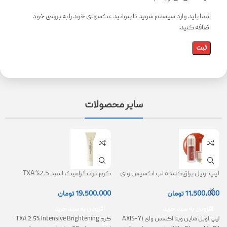
شما باید وارد سیستم شوید تا بتوانید عکسهای خود را به بررسی خود
اضافه کنید.
سایر محصولات
لیپ اویل براق‌کننده لب اکسیس وای
کرم ترانگزامیک اسید 2.5% TXA
ژل
(AXIS-Y Lip Oil)
روشن کننده و ضد لک
0
11,500,000
تومان
19,500,000
تومان
افزودن به سبد خرید
افزودن به سبد خرید
لیپ اویل شاین ویتا اکسس وای (AXIS-Y
کرم TXA 2.5% Intensive Brightening