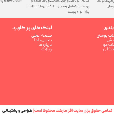
ملایم، آلودگی و چربی اضافی را پاک کرده و
تیرگی ها و لک
ing Glow Cream
پوست را متعادل و مرطوب نگه می‌دارد. مناسب
رسان
برای انواع پوست.
بندی
لینک های پر کاربرد
ت پوستی
صفحه اصلی
رایش
تماس با ما
ت مو
درباره ما
ادکلن
وبلاگ
تمامی حقوق برای سایت افرا مارکت محفوظ است |
طراحی و پشتیبانی