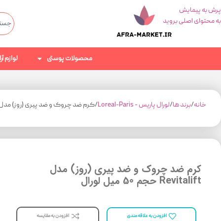
پرش به پیمایش
به محتوای اصلی بروید
محصولات پوستی
لوازم آ
خانه
برند ها
لورال پاریس - Loreal-Paris
کرم ضد چروک و ضد پیری (روز) مدل Revitalift حجم 50 میل لورا
کرم ضد چروک و ضد پیری (روز) مدل
Revitalift حجم 50 میل لورال
افزودن به مقایسه
افزودن به علاقه مندی