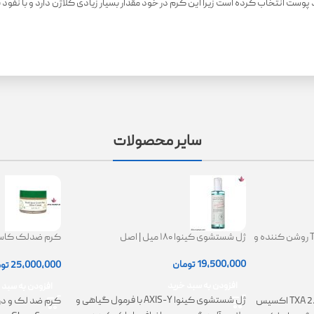
دل Revitalift Loreal را برای احیای بافت همبند پوست انتخاب کرده است زیرا این کرم در خود مقدار بسیار زیاد
سایر محصولات
کرم ترانگزامیک اسید 2.5% TXA روشن کننده و
ژل شستشوی کینوا ۱۸۰ میل | اصل
ing Glow Cream
19,500,000
تومان
25,000,000
تو
افزودن به سبد خرید
افزودن به سبد 
ژل شستشوی کینوا AXIS-Y با فرمول گیاهی و
کرم TXA 2.5% Intensive Brightening اکسیس
کرم ضد لک و در