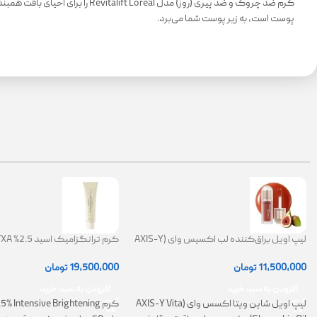
کرم ضد چروک و ضد پیری (روز) م
پوست است، به زیر پوست شما می‌برد.
لیپ اویل براق‌کننده لب اکسیس وای (AXIS-Y
Lip Oil)
ضد لک
11,500,000
تومان
19,500,000
تومان
افزودن به سبد خرید
افزودن به سبد خرید
لیپ اویل شاین ویتا اکسس وای (AXIS-Y Vita