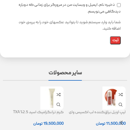
ذخیره نام، ایمیل و وبسایت من در مرورگر برای زمانی که دوباره
دیدگاهی می‌نویسم.
شما باید وارد سیستم شوید تا بتوانید عکسهای خود را به بررسی خود
اضافه کنید.
سایر محصولات
لیپ اویل براق‌کننده لب اکسیس وای
کرم ترانگزامیک اسید 2.5% TXA
ژل
(AXIS-Y Lip Oil)
روشن کننده و ضد لک
0
11,500,000
تومان
19,500,000
تومان