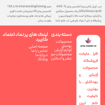
افزودن به سبد خرید
افزودن به سبد خرید
لیپ اویل شاین ویتا اکسس وای (AXIS-Y
کرم TXA 2.5% Intensive Brightening
گ
Vita Glossy Lip Oil) یک محصول مراقبتی
اکسیس وای 50 میلروشن کننده قوی
پ
و آرایشی دوکاره است که با فرمولاسیون
تیرگی ها و لک های پوستحاوی ترکیبات
ن
پیشرفته و غنی از مواد طبیعی، لب های شما
رطوبت رسان
را همزمان ترمیم، تغذیه و فوق العاده
درخشان می کند
دسته بندی
لینک های پر
نماد اعتماد
کاربرد
محصولات
پوستی
صفحه اصلی
لوازم آرایش
تماس با ما
افرا مارکت
محصولات مو
درباره ما
عطر و ادکلن
وبلاگ
فروشگاه
محصولات
آرایشی و
بهداشتی ، با
بهترین
کیفیت و
کم ترین