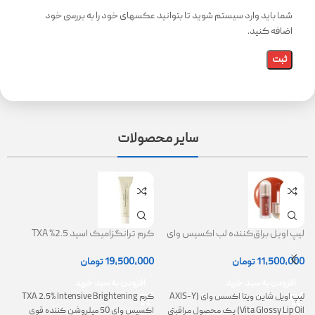
شما باید وارد سیستم شوید تا بتوانید عکسهای خود را به بررسی خود
اضافه کنید.
سایر محصولات
لیپ اویل براق‌کننده لب اکسیس وای
کرم ترانگزامیک اسید 2.5% TXA
ژل
(AXIS-Y Lip Oil)
روشن کننده و ضد لک
0
11,500,000
تومان
19,500,000
تومان
افزودن به سبد خرید
افزودن به سبد خرید
لیپ اویل شاین ویتا اکسس وای (AXIS-Y
کرم TXA 2.5% Intensive Brightening
گ
Vita Glossy Lip Oil) یک محصول مراقبتی
اکسیس وای 50 میلروشن کننده قوی