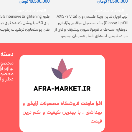
11,500,000
تومان
19,500,000
تومان
افزودن به سبد خرید
افزودن به سبد خرید
لیپ اویل شاین ویتا اکسس وای (AXIS-Y Vita
Glossy Lip Oil) یک محصول مراقبتی و آرایشی
وای 50 میلروشن کننده قوی 
دوکاره است که با فرمولاسیون پیشرفته و غنی از
های پوستحاوی ترکیبات رطوبت 
مواد طبیعی، لب های شما را همزمان ترمیم،
تغذیه و فوق العاده درخشان می کند
دسته 
محصولا
لوازم آ
محصولا
عطر و 
افرا مارکت فروشگاه محصولات آرایشی و
بهداشتی ، با بهترین کیفیت و کم ترین
قیمت