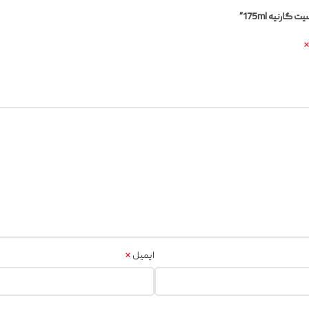
رنیه 175ml”
*
ایمیل