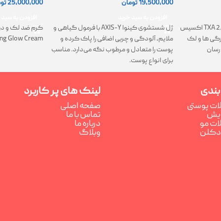
19,500,000
تومان
25,000,000
تو
افزودن به سبد خرید
افزودن به سبد 
ژل شستشوی کینوا AXIS-Y با فرمول گیاهی و
کرم TXA 2.5% Intensive Brightening اکسیس
کرم ضد لک و در
ملایم، آلودگی و چربی اضافی را پاک کرده و
تیرگی ها و لک
ing Glow Cream
پوست را متعادل و مرطوب نگه می‌دارد. مناسب
رسان
برای انواع پوست.
بندی
لینک های پر کاربرد
ت پوستی
صفحه اصلی
رایش
تماس با ما
ت مو
درباره ما
ادکلن
وبلاگ