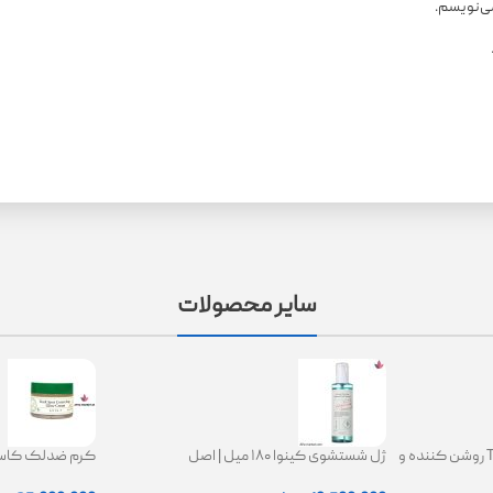
می‌نویسم.
سایر محصولات
کرم ترانگزامیک اسید 2.5% TXA روشن کننده و
ژل شستشوی کینوا ۱۸۰ میل | اصل
ing Glow Cream