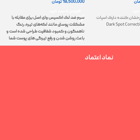
18,500,000
تومان
مان
0
افزودن به سبد خرید
خرید
سرم ضد لک اکسیس وای اصل برای مقابله با
خشان کننده دارک اسپات
مشکلات پوستی مانند لکه‌های تیره، رنگ
Dark Spot Correct
ت
ناهمگون و کمبود شفافیت طراحی شده است و
پ
باعث روشن شدن و رفع تیرگی های پوست شما
م
می‌شود.
نماد اعتماد