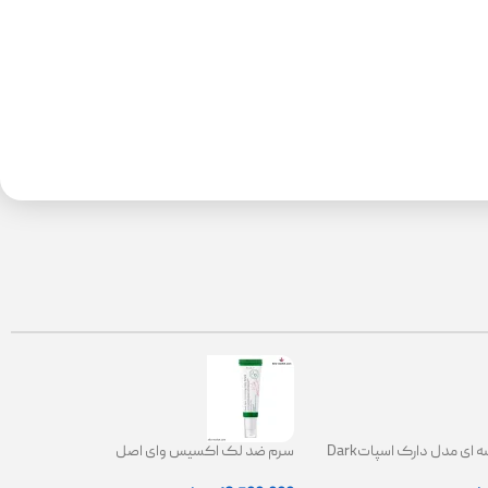
کرم ضدلک کاسه ای مدل دارک اسپاتDark
سرم ضد لک اکسیس وای اصل
Spot Correct
|