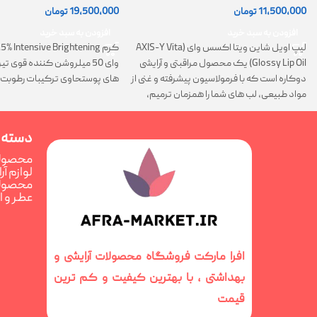
11,500,000
تومان
19,500,000
تومان
افزودن به سبد خرید
افزودن به سبد خرید
لیپ اویل شاین ویتا اکسس وای (AXIS-Y Vita
Glossy Lip Oil) یک محصول مراقبتی و آرایشی
وای 50 میلروشن کننده قوی 
دوکاره است که با فرمولاسیون پیشرفته و غنی از
های پوستحاوی ترکیبات رطوبت 
مواد طبیعی، لب های شما را همزمان ترمیم،
تغذیه و فوق العاده درخشان می کند
دسته 
محصولا
لوازم آ
محصولا
عطر و 
افرا مارکت فروشگاه محصولات آرایشی و
بهداشتی ، با بهترین کیفیت و کم ترین
قیمت