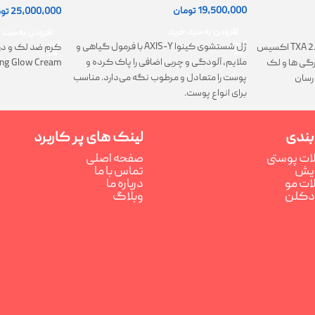
19,500,000
تومان
25,000,000
تو
افزودن به سبد خرید
افزودن به سبد 
ژل شستشوی کینوا AXIS-Y با فرمول گیاهی و
کرم TXA 2.5% Intensive Brightening اکسیس
کرم ضد لک و در
ملایم، آلودگی و چربی اضافی را پاک کرده و
تیرگی ها و لک
ing Glow Cream
پوست را متعادل و مرطوب نگه می‌دارد. مناسب
رسان
برای انواع پوست.
بندی
لینک های پر کاربرد
ت پوستی
صفحه اصلی
رایش
تماس با ما
ت مو
درباره ما
ادکلن
وبلاگ