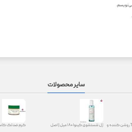
می‌نویسم.
سایر محصولات
کرم ترانگزامیک اسید 2.5% TXA روشن کننده و
ژل شستشوی کینوا ۱۸۰ میل | اصل
ing Glow Cream