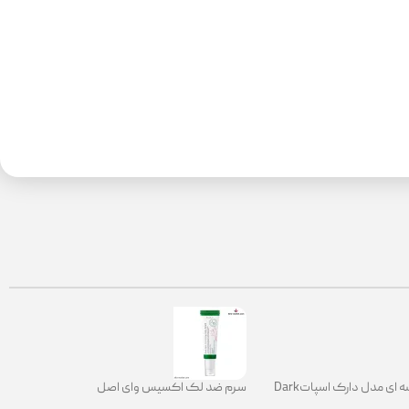
کرم ضدلک کاسه ای مدل دارک اسپاتDark
سرم ضد لک اکسیس وای اصل
Spot Correct
|