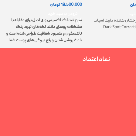
18,500,000
تومان
مان
0
افزودن به سبد خرید
خرید
سرم ضد لک اکسیس وای اصل برای مقابله با
خشان کننده دارک اسپات
مشکلات پوستی مانند لکه‌های تیره، رنگ
Dark Spot Correct
ت
ناهمگون و کمبود شفافیت طراحی شده است و
پ
باعث روشن شدن و رفع تیرگی های پوست شما
م
می‌شود.
نماد اعتماد