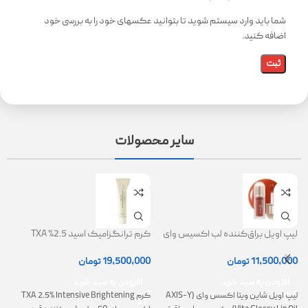
شما باید وارد سیستم شوید تا بتوانید عکسهای خود را به بررسی خود
اضافه کنید.
سایر محصولات
لیپ اویل براق‌کننده لب اکسیس وای
کرم ترانگزامیک اسید 2.5% TXA
ژل
(AXIS-Y Lip Oil)
روشن کننده و ضد لک
0
11,500,000
تومان
19,500,000
تومان
افزودن به سبد خرید
افزودن به سبد خرید
لیپ اویل شاین ویتا اکسس وای (AXIS-Y
کرم TXA 2.5% Intensive Brightening