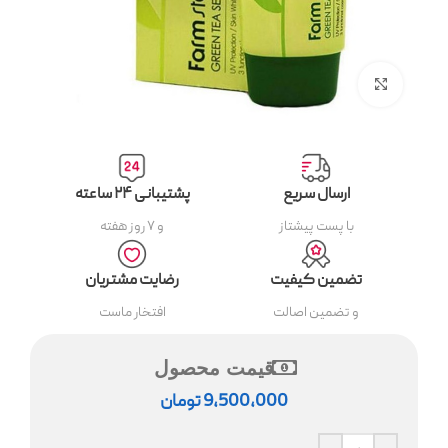
بزرگنمایی تصویر
ارسال سریع
پشتیبانی ۲۴ ساعته
با پست پیشتاز
و ۷ روز هفته
تضمین کیفیت
رضایت مشتریان
و تضمین اصالت
افتخار ماست
قیمت محصول
9,500,000
تومان