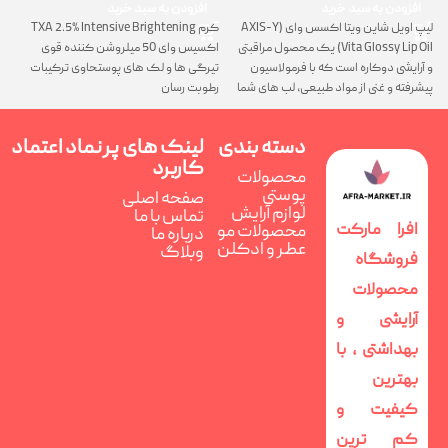
افزودن به سبد خرید
افزودن به سبد خرید
لیپ اویل شاین ویتا اکسس وای (AXIS-Y
کرم TXA 2.5% Intensive Brightening
گ
Vita Glossy Lip Oil) یک محصول مراقبتی
اکسیس وای 50 میلروشن کننده قوی
پ
و آرایشی دوکاره است که با فرمولاسیون
تیرگی ها و لک های پوستحاوی ترکیبات
ن
پیشرفته و غنی از مواد طبیعی، لب های شما
رطوبت رسان
را همزمان ترمیم، تغذیه و فوق العاده
درخشان می کند
دسته بندی
لینک های پر
نماد اعتماد
کاربرد
محصولات
پوستی
صفحه اصلی
لوازم آرایش
تماس با ما
افرا مارکت
محصولات مو
درباره ما
عطر و ادکلن
وبلاگ
فروشگاه
محصولات
آرایشی و
بهداشتی ، با
بهترین
کیفیت و
کم ترین