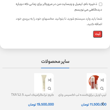
ذخیره نام، ایمیل و وبسایت من در مرورگر برای زمانی که دوباره
دیدگاهی می‌نویسم.
شما باید وارد سیستم شوید تا بتوانید عکسهای خود را به بررسی خود
اضافه کنید.
سایر محصولات
لیپ اویل براق‌کننده لب اکسیس وای
کرم ترانگزامیک اسید 2.5% TXA
ژل
(AXIS-Y Lip Oil)
روشن کننده و ضد لک
0
11,500,000
تومان
19,500,000
تومان