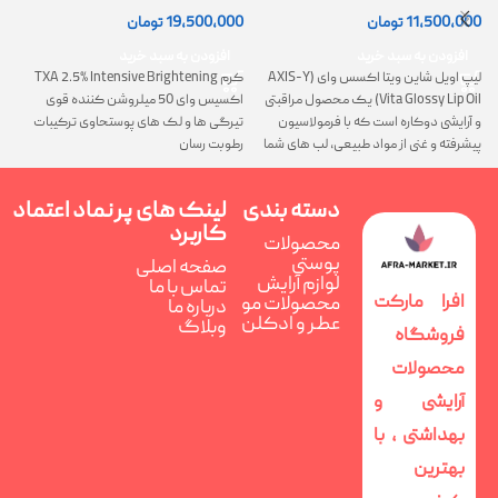
(AXIS-Y Lip Oil)
روشن کننده و ضد لک
0
11,500,000
تومان
19,500,000
تومان
افزودن به سبد خرید
افزودن به سبد خرید
لیپ اویل شاین ویتا اکسس وای (AXIS-Y
کرم TXA 2.5% Intensive Brightening
گ
Vita Glossy Lip Oil) یک محصول مراقبتی
اکسیس وای 50 میلروشن کننده قوی
پ
و آرایشی دوکاره است که با فرمولاسیون
تیرگی ها و لک های پوستحاوی ترکیبات
ن
پیشرفته و غنی از مواد طبیعی، لب های شما
رطوبت رسان
را همزمان ترمیم، تغذیه و فوق العاده
درخشان می کند
دسته بندی
لینک های پر
نماد اعتماد
کاربرد
محصولات
پوستی
صفحه اصلی
لوازم آرایش
تماس با ما
افرا مارکت
محصولات مو
درباره ما
عطر و ادکلن
وبلاگ
فروشگاه
محصولات
آرایشی و
بهداشتی ، با
بهترین