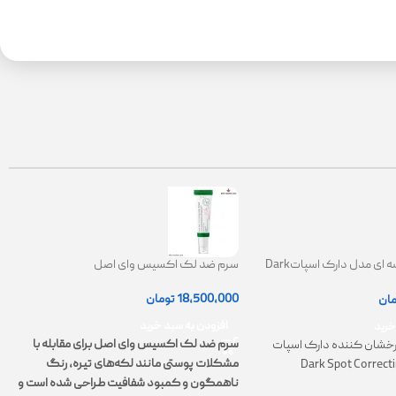
کرم ضدلک کاسه ای مدل دارک اسپاتDark
سرم ضد لک اکسیس وای اصل
Spot Correct
|
18,500,000
تومان
مان
0
افزودن به سبد خرید
خرید
سرم ضد لک اکسیس وای اصل برای مقابله با
خشان کننده دارک اسپات
مشکلات پوستی مانند لکه‌های تیره، رنگ
Dark Spot Correct
ت
ناهمگون و کمبود شفافیت طراحی شده است و
پ