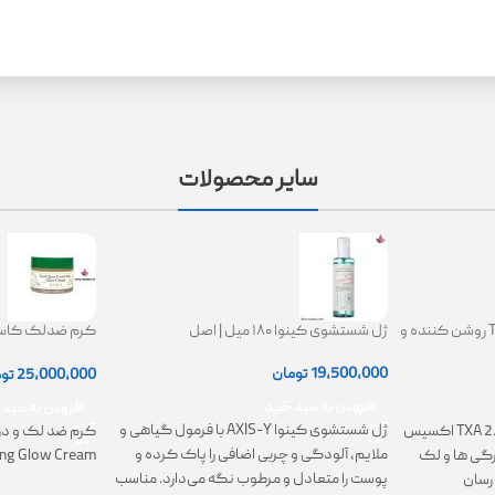
سایر محصولات
کرم ترانگزامیک اسید 2.5% TXA روشن کننده و
ژل شستشوی کینوا ۱۸۰ میل | اصل
ing Glow Cream
19,500,000
تومان
25,000,000
تو
افزودن به سبد خرید
افزودن به سبد 
ژل شستشوی کینوا AXIS-Y با فرمول گیاهی و
کرم TXA 2.5% Intensive Brightening اکسیس
کرم ضد لک و در
ملایم، آلودگی و چربی اضافی را پاک کرده و
تیرگی ها و لک
ing Glow Cream
پوست را متعادل و مرطوب نگه می‌دارد. مناسب
رسان