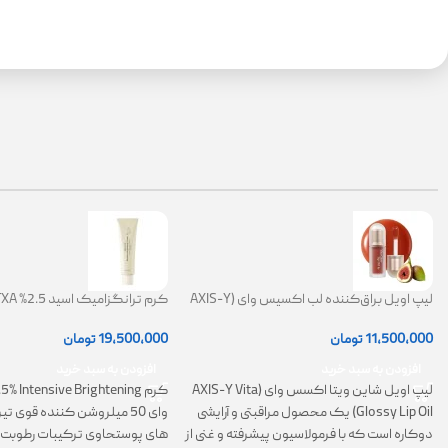
لیپ اویل براق‌کننده لب اکسیس وای (AXIS-Y
Lip Oil)
ضد لک
11,500,000
تومان
19,500,000
تومان
افزودن به سبد خرید
افزودن به سبد خرید
لیپ اویل شاین ویتا اکسس وای (AXIS-Y Vita
Glossy Lip Oil) یک محصول مراقبتی و آرایشی
وای 50 میلروشن کننده قوی 
دوکاره است که با فرمولاسیون پیشرفته و غنی از
های پوستحاوی ترکیبات رطوبت 