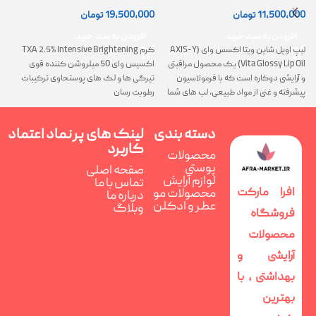
(AXIS-Y Lip Oil)
روشن کننده و ضد لک
0
11,500,000
تومان
19,500,000
تومان
افزودن به سبد خرید
افزودن به سبد خرید
لیپ اویل شاین ویتا اکسس وای (AXIS-Y
کرم TXA 2.5% Intensive Brightening
گ
Vita Glossy Lip Oil) یک محصول مراقبتی
اکسیس وای 50 میلروشن کننده قوی
پ
و آرایشی دوکاره است که با فرمولاسیون
تیرگی ها و لک های پوستحاوی ترکیبات
ن
پیشرفته و غنی از مواد طبیعی، لب های شما
رطوبت رسان
را همزمان ترمیم، تغذیه و فوق العاده
درخشان می کند
دسته بندی
لینک های پر
نماد اعتماد
کاربرد
محصولات
پوستی
صفحه اصلی
لوازم آرایش
تماس با ما
افرا مارکت
محصولات مو
درباره ما
عطر و ادکلن
وبلاگ
فروشگاه
محصولات
آرایشی و
بهداشتی ، با
بهترین