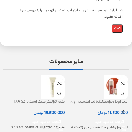
شما باید وارد سیستم شوید تا بتوانید عکسهای خود را به بررسی خود
اضافه کنید.
سایر محصولات
لیپ اویل براق‌کننده لب اکسیس وای
کرم ترانگزامیک اسید 2.5% TXA
ژل
(AXIS-Y Lip Oil)
روشن کننده و ضد لک
0
11,500,000
تومان
19,500,000
تومان
افزودن به سبد خرید
افزودن به سبد خرید
لیپ اویل شاین ویتا اکسس وای (AXIS-Y
کرم TXA 2.5% Intensive Brightening