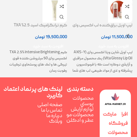
لیپ اویل براق‌کننده لب اکسیس وای
کرم ترانگزامیک اسید 2.5% TXA
ژل
(AXIS-Y Lip Oil)
روشن کننده و ضد لک
0
11,500,000
تومان
19,500,000
تومان
افزودن به سبد خرید
افزودن به سبد خرید
لیپ اویل شاین ویتا اکسس وای (AXIS-Y
کرم TXA 2.5% Intensive Brightening
گ
Vita Glossy Lip Oil) یک محصول مراقبتی
اکسیس وای 50 میلروشن کننده قوی
پ
و آرایشی دوکاره است که با فرمولاسیون
تیرگی ها و لک های پوستحاوی ترکیبات
ن
پیشرفته و غنی از مواد طبیعی، لب های شما
رطوبت رسان
را همزمان ترمیم، تغذیه و فوق العاده
درخشان می کند
دسته بندی
لینک های پر
نماد اعتماد
کاربرد
محصولات
پوستی
صفحه اصلی
لوازم آرایش
تماس با ما
افرا مارکت
محصولات مو
درباره ما
عطر و ادکلن
وبلاگ
فروشگاه
محصولات