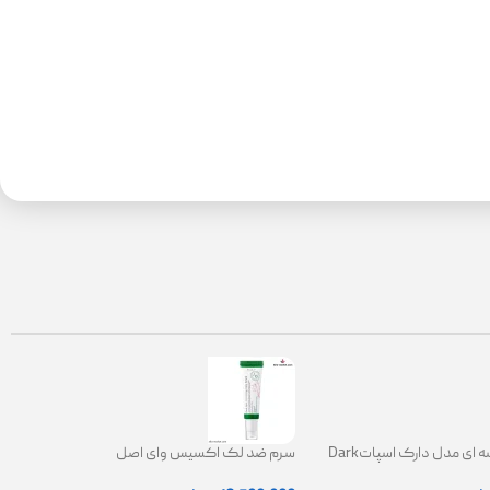
کرم ضدلک کاسه ای مدل دارک اسپاتDark
سرم ضد لک اکسیس وای اصل
Spot Correct
|