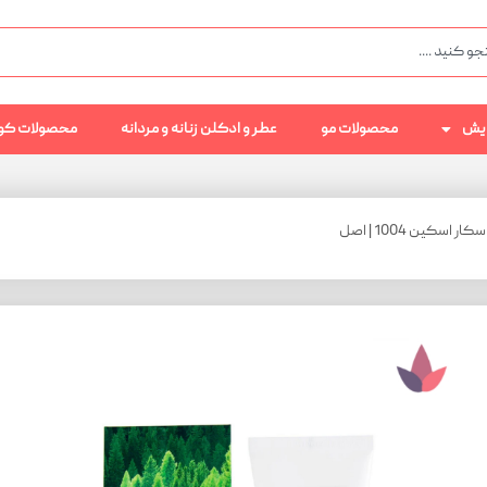
رایش
محصولات مو
عطر و ادکلن زنانه و مردانه
محصولات کو
کین 1004 | اصل