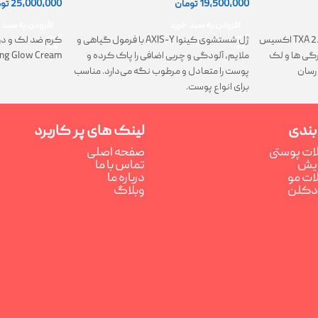
19,500,000
تومان
25,000,000
تو
افزودن به سبد خرید
افزودن به سبد 
ژل شستشوی کینوا AXIS-Y با فرمول گیاهی و
کرم TXA 2.5% Intensive Brightening اکسیس
کرم ضد لک و در
ملایم، آلودگی و چربی اضافی را پاک کرده و
تیرگی ها و لک
ing Glow Cream
پوست را متعادل و مرطوب نگه می‌دارد. مناسب
رسان
برای انواع پوست.
بندی
لینک های پر کاربرد
ت پوستی
صفحه اصلی
رایش
تماس با ما
ت مو
درباره ما
ادکلن
وبلاگ