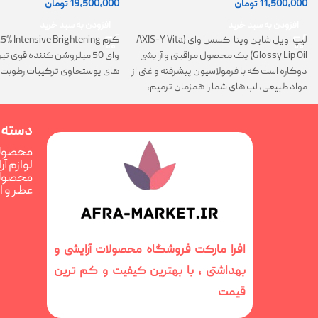
11,500,000
تومان
19,500,000
تومان
افزودن به سبد خرید
افزودن به سبد خرید
لیپ اویل شاین ویتا اکسس وای (AXIS-Y Vita
Glossy Lip Oil) یک محصول مراقبتی و آرایشی
وای 50 میلروشن کننده قوی 
دوکاره است که با فرمولاسیون پیشرفته و غنی از
های پوستحاوی ترکیبات رطوبت 
مواد طبیعی، لب های شما را همزمان ترمیم،
تغذیه و فوق العاده درخشان می کند
دسته 
محصولا
لوازم آ
محصولا
عطر و 
افرا مارکت فروشگاه محصولات آرایشی و
بهداشتی ، با بهترین کیفیت و کم ترین
قیمت