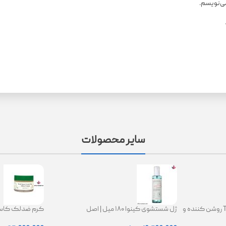
می‌نویسم.
سایر محصولات
کرم ترانگزامیک اسید 2.5% TXA روشن کننده و
ژل شستشوی کینوا ۱۸۰ میل | اصل
ing Glow Cream