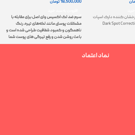
18,500,000
تومان
مان
0
افزودن به سبد خرید
خرید
سرم ضد لک اکسیس وای اصل برای مقابله با
خشان کننده دارک اسپات
مشکلات پوستی مانند لکه‌های تیره، رنگ
Dark Spot Correct
ت
ناهمگون و کمبود شفافیت طراحی شده است و
پ
باعث روشن شدن و رفع تیرگی های پوست شما
م
می‌شود.
نماد اعتماد