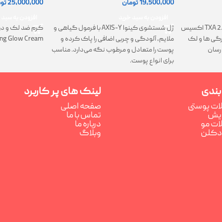
19,500,000
تومان
25,000,000
تو
افزودن به سبد خرید
افزودن به سبد 
ژل شستشوی کینوا AXIS-Y با فرمول گیاهی و
کرم TXA 2.5% Intensive Brightening اکسیس
کرم ضد لک و در
ملایم، آلودگی و چربی اضافی را پاک کرده و
تیرگی ها و لک
ing Glow Cream
پوست را متعادل و مرطوب نگه می‌دارد. مناسب
رسان
برای انواع پوست.
بندی
لینک های پر کاربرد
ت پوستی
صفحه اصلی
رایش
تماس با ما
ت مو
درباره ما
ادکلن
وبلاگ