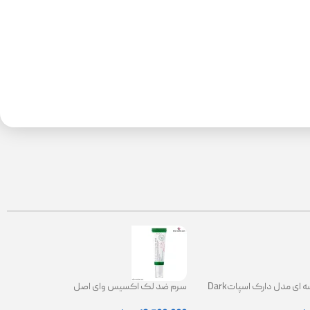
کرم ضدلک کاسه ای مدل دارک اسپاتDark
سرم ضد لک اکسیس وای اصل
Spot Correct
|