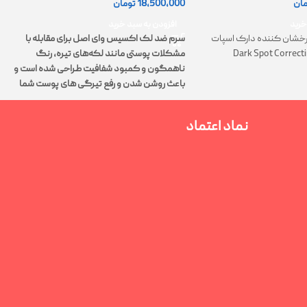
18,500,000
تومان
مان
0
افزودن به سبد خرید
خرید
سرم ضد لک اکسیس وای اصل برای مقابله با
خشان کننده دارک اسپات
مشکلات پوستی مانند لکه‌های تیره، رنگ
Dark Spot Correct
ت
ناهمگون و کمبود شفافیت طراحی شده است و
پ
باعث روشن شدن و رفع تیرگی های پوست شما
م
می‌شود.
نماد اعتماد