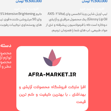
11,500,000
تومان
19,500,000
تومان
افزودن به سبد خرید
افزودن به سبد خرید
لیپ اویل شاین ویتا اکسس وای (AXIS-Y Vita
Glossy Lip Oil) یک محصول مراقبتی و آرایشی
وای 50 میلروشن کننده قوی 
دوکاره است که با فرمولاسیون پیشرفته و غنی از
های پوستحاوی ترکیبات رطوبت 
مواد طبیعی، لب های شما را همزمان ترمیم،
تغذیه و فوق العاده درخشان می کند
دسته 
محصولا
لوازم آ
محصولا
عطر و 
افرا مارکت فروشگاه محصولات آرایشی و
بهداشتی ، با بهترین کیفیت و کم ترین
قیمت