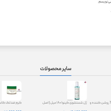
می‌نویسم.
سایر محصولات
کرم ترانگزامیک اسید 2.5% TXA روشن کننده و
ژل شستشوی کینوا ۱۸۰ میل | اصل
ing Glow Cream