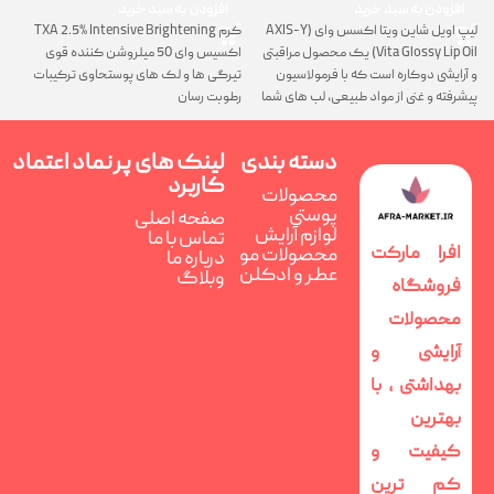
افزودن به سبد خرید
افزودن به سبد خرید
لیپ اویل شاین ویتا اکسس وای (AXIS-Y
کرم TXA 2.5% Intensive Brightening
گ
Vita Glossy Lip Oil) یک محصول مراقبتی
اکسیس وای 50 میلروشن کننده قوی
پ
و آرایشی دوکاره است که با فرمولاسیون
تیرگی ها و لک های پوستحاوی ترکیبات
ن
پیشرفته و غنی از مواد طبیعی، لب های شما
رطوبت رسان
را همزمان ترمیم، تغذیه و فوق العاده
درخشان می کند
دسته بندی
لینک های پر
نماد اعتماد
کاربرد
محصولات
پوستی
صفحه اصلی
لوازم آرایش
تماس با ما
افرا مارکت
محصولات مو
درباره ما
عطر و ادکلن
وبلاگ
فروشگاه
محصولات
آرایشی و
بهداشتی ، با
بهترین
کیفیت و
کم ترین