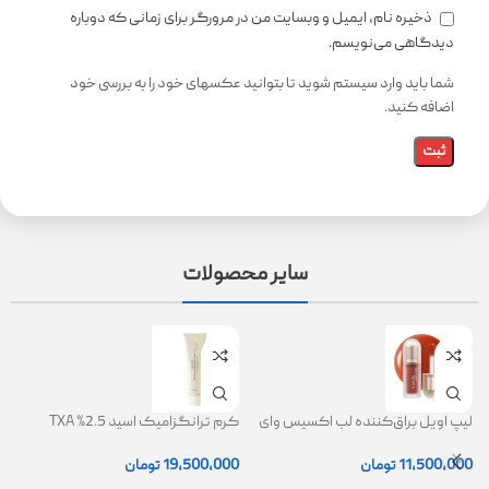
ذخیره نام، ایمیل و وبسایت من در مرورگر برای زمانی که دوباره
دیدگاهی می‌نویسم.
شما باید وارد سیستم شوید تا بتوانید عکسهای خود را به بررسی خود
اضافه کنید.
سایر محصولات
لیپ اویل براق‌کننده لب اکسیس وای
کرم ترانگزامیک اسید 2.5% TXA
ژل
(AXIS-Y Lip Oil)
روشن کننده و ضد لک
0
11,500,000
تومان
19,500,000
تومان