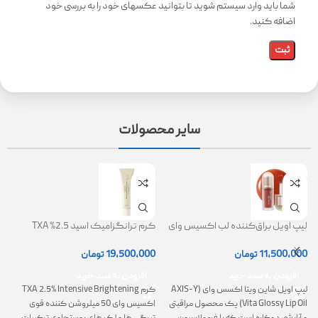
شما باید وارد سیستم شوید تا بتوانید عکسهای خود را به بررسی خود
اضافه کنید.
سایر محصولات
لیپ اویل براق‌کننده لب اکسیس وای
کرم ترانگزامیک اسید 2.5% TXA
ژل
(AXIS-Y Lip Oil)
روشن کننده و ضد لک
0
11,500,000
تومان
19,500,000
تومان
افزودن به سبد خرید
افزودن به سبد خرید
لیپ اویل شاین ویتا اکسس وای (AXIS-Y
کرم TXA 2.5% Intensive Brightening
گ
Vita Glossy Lip Oil) یک محصول مراقبتی
اکسیس وای 50 میلروشن کننده قوی
پ