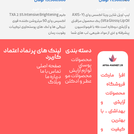
0
11,500,000
تومان
19,500,000
تومان
افزودن به سبد خرید
افزودن به سبد خرید
لیپ اویل شاین ویتا اکسس وای (AXIS-Y
کرم TXA 2.5% Intensive Brightening
گ
Vita Glossy Lip Oil) یک محصول مراقبتی
اکسیس وای 50 میلروشن کننده قوی
پ
و آرایشی دوکاره است که با فرمولاسیون
تیرگی ها و لک های پوستحاوی ترکیبات
ن
پیشرفته و غنی از مواد طبیعی، لب های شما
رطوبت رسان
را همزمان ترمیم، تغذیه و فوق العاده
درخشان می کند
دسته بندی
لینک های پر
نماد اعتماد
کاربرد
محصولات
پوستی
صفحه اصلی
لوازم آرایش
تماس با ما
افرا مارکت
محصولات مو
درباره ما
عطر و ادکلن
وبلاگ
فروشگاه
محصولات
آرایشی و
بهداشتی ، با
بهترین
کیفیت و