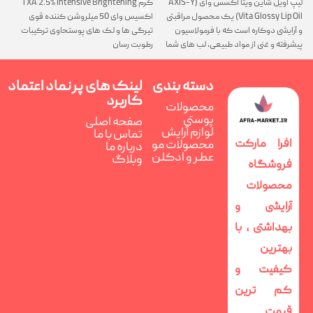
لیپ اویل شاین ویتا اکسس وای (AXIS-Y
کرم TXA 2.5% Intensive Brightening
گ
Vita Glossy Lip Oil) یک محصول مراقبتی
اکسیس وای 50 میلروشن کننده قوی
پ
و آرایشی دوکاره است که با فرمولاسیون
تیرگی ها و لک های پوستحاوی ترکیبات
ن
پیشرفته و غنی از مواد طبیعی، لب های شما
رطوبت رسان
را همزمان ترمیم، تغذیه و فوق العاده
درخشان می کند
دسته بندی
لینک های پر
نماد اعتماد
کاربرد
محصولات
پوستی
صفحه اصلی
لوازم آرایش
تماس با ما
افرا مارکت
محصولات مو
درباره ما
عطر و ادکلن
وبلاگ
فروشگاه
محصولات
آرایشی و
بهداشتی ، با
بهترین
کیفیت و
کم ترین
قیمت