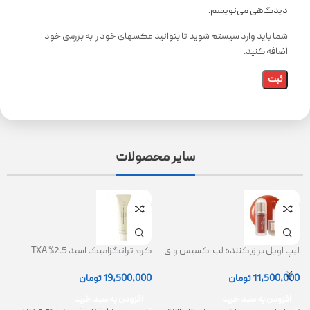
دیدگاهی می‌نویسم.
شما باید وارد سیستم شوید تا بتوانید عکسهای خود را به بررسی خود
اضافه کنید.
سایر محصولات
لیپ اویل براق‌کننده لب اکسیس وای
کرم ترانگزامیک اسید 2.5% TXA
ژل
(AXIS-Y Lip Oil)
روشن کننده و ضد لک
0
11,500,000
تومان
19,500,000
تومان
افزودن به سبد خرید
افزودن به سبد خرید