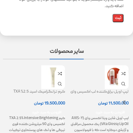
اضافه کنید.
سایر محصولات
لیپ اویل براق‌کننده لب اکسیس وای
کرم ترانگزامیک اسید 2.5% TXA
ژل
(AXIS-Y Lip Oil)
روشن کننده و ضد لک
0
11,500,000
تومان
19,500,000
تومان
افزودن به سبد خرید
افزودن به سبد خرید
لیپ اویل شاین ویتا اکسس وای (AXIS-Y
کرم TXA 2.5% Intensive Brightening
گ
Vita Glossy Lip Oil) یک محصول مراقبتی
اکسیس وای 50 میلروشن کننده قوی
پ
و آرایشی دوکاره است که با فرمولاسیون
تیرگی ها و لک های پوستحاوی ترکیبات