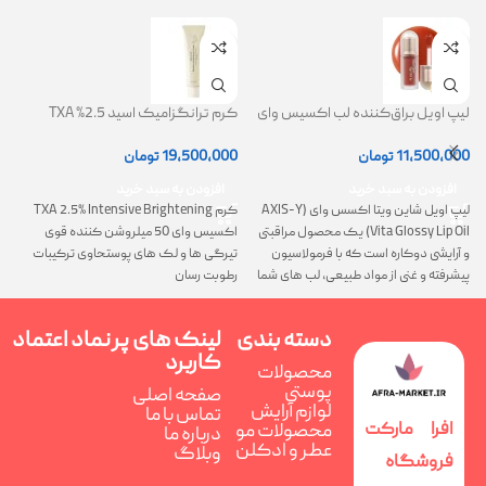
لیپ اویل براق‌کننده لب اکسیس وای
کرم ترانگزامیک اسید 2.5% TXA
ژل
(AXIS-Y Lip Oil)
روشن کننده و ضد لک
0
11,500,000
تومان
19,500,000
تومان
افزودن به سبد خرید
افزودن به سبد خرید
لیپ اویل شاین ویتا اکسس وای (AXIS-Y
کرم TXA 2.5% Intensive Brightening
گ
Vita Glossy Lip Oil) یک محصول مراقبتی
اکسیس وای 50 میلروشن کننده قوی
پ
و آرایشی دوکاره است که با فرمولاسیون
تیرگی ها و لک های پوستحاوی ترکیبات
ن
پیشرفته و غنی از مواد طبیعی، لب های شما
رطوبت رسان
را همزمان ترمیم، تغذیه و فوق العاده
درخشان می کند
دسته بندی
لینک های پر
نماد اعتماد
کاربرد
محصولات
پوستی
صفحه اصلی
لوازم آرایش
تماس با ما
افرا مارکت
محصولات مو
درباره ما
عطر و ادکلن
وبلاگ
فروشگاه