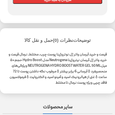
افزودن به سبد خرید
توضیحات
نظرات (0)
حمل و نقل کالا
قیمت و خرید آبرسان واتر ژل نوتروژینا پوست چرب, مختلط, نرمال قیمت و
خرید واتر ژل آبرسان نیتروژینا Neutrogena مدل Hydro Boost حجم ۵۰
میلNEUTROGENA HYDRO BOOST WATER GEL 50 ML
ویژگی‌های
منحصربفرد💧آبرسانی 6 برابر بیشتر💧مرطوب نگه داشتن پوست تا 72
ساعت💧غنی از هیالرونیک اسید و آمینو اسید و الکترولیت💧فرمولاسیون
فاقد چربی ویژه پوست نرمال تا مختلط
سایر محصولات