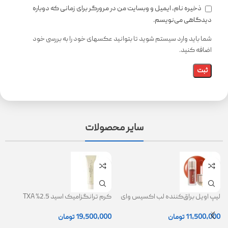
ذخیره نام، ایمیل و وبسایت من در مرورگر برای زمانی که دوباره
دیدگاهی می‌نویسم.
شما باید وارد سیستم شوید تا بتوانید عکسهای خود را به بررسی خود
اضافه کنید.
سایر محصولات
لیپ اویل براق‌کننده لب اکسیس وای
کرم ترانگزامیک اسید 2.5% TXA
ژل
(AXIS-Y Lip Oil)
روشن کننده و ضد لک
0
11,500,000
تومان
19,500,000
تومان