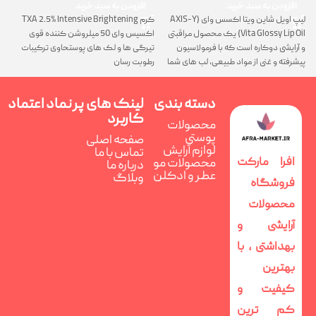
افزودن به سبد خرید
افزودن به سبد خرید
لیپ اویل شاین ویتا اکسس وای (AXIS-Y
کرم TXA 2.5% Intensive Brightening
گ
Vita Glossy Lip Oil) یک محصول مراقبتی
اکسیس وای 50 میلروشن کننده قوی
پ
و آرایشی دوکاره است که با فرمولاسیون
تیرگی ها و لک های پوستحاوی ترکیبات
ن
پیشرفته و غنی از مواد طبیعی، لب های شما
رطوبت رسان
را همزمان ترمیم، تغذیه و فوق العاده
درخشان می کند
دسته بندی
لینک های پر
نماد اعتماد
کاربرد
محصولات
پوستی
صفحه اصلی
لوازم آرایش
تماس با ما
افرا مارکت
محصولات مو
درباره ما
عطر و ادکلن
وبلاگ
فروشگاه
محصولات
آرایشی و
بهداشتی ، با
بهترین
کیفیت و
کم ترین