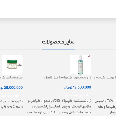
سایر محصولات
کرم ترانگزامیک اسید 2.5% TXA روشن کننده و
ژل شستشوی کینوا ۱۸۰ میل | اصل
ing Glow Cream
19,500,000
تومان
25,000,000
تو
افزودن به سبد خرید
افزودن به سبد 
ژل شستشوی کینوا AXIS-Y با فرمول گیاهی و
کرم TXA 2.5% Intensive Brightening اکسیس
کرم ضد لک و در
ملایم، آلودگی و چربی اضافی را پاک کرده و
تیرگی ها و لک
ing Glow Cream
پوست را متعادل و مرطوب نگه می‌دارد. مناسب
رسان