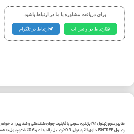
برای دریافت مشاوره با ما در ارتباط باشید.
ارتباط در واتس اپ
ارتباط در تلگرام
هایپر سرم رتینول 1% ایزنتری سرمی با قابلیت جوان کنندگی و
رتینول ISNTREE حاوی 1٪ رتینول، 0.3٪ رتینیل پالمیتات و 0.6٪ باکوچیول به همراه 5 نوع سرامید، 5 نوع پپتید و عصاره TECA با خواص تسکین دهندگی و ضد التهابی می باشد.