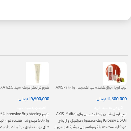
لیپ اویل براق‌کننده لب اکسیس وای (AXIS-Y
Lip Oil)
ضد لک
11,500,000
تومان
19,500,000
تومان
افزودن به سبد خرید
افزودن به سبد خرید
لیپ اویل شاین ویتا اکسس وای (AXIS-Y Vita
Glossy Lip Oil) یک محصول مراقبتی و آرایشی
وای 50 میلروشن کننده قوی 
دوکاره است که با فرمولاسیون پیشرفته و غنی از
های پوستحاوی ترکیبات رطوبت 