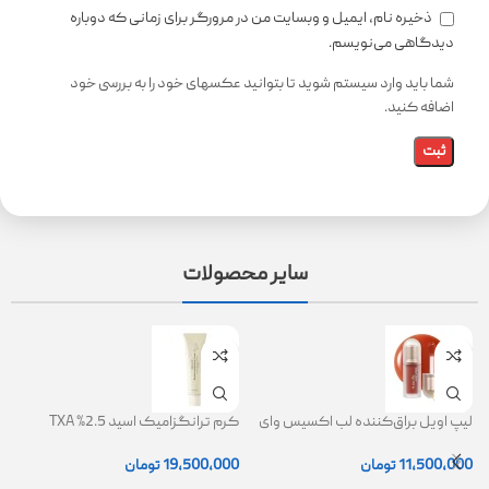
ذخیره نام، ایمیل و وبسایت من در مرورگر برای زمانی که دوباره
دیدگاهی می‌نویسم.
شما باید وارد سیستم شوید تا بتوانید عکسهای خود را به بررسی خود
اضافه کنید.
سایر محصولات
لیپ اویل براق‌کننده لب اکسیس وای
کرم ترانگزامیک اسید 2.5% TXA
ژل
(AXIS-Y Lip Oil)
روشن کننده و ضد لک
0
11,500,000
تومان
19,500,000
تومان