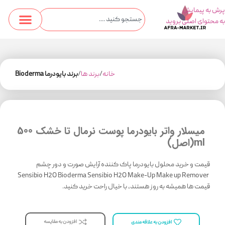
پرش به پیمایش
به محتوای اصلی بروید
خانه
برند ها
برند بایودرما Bioderma
میسلار واتر بایودرما پوست نرمال تا خشک 500
ml(اصل)
قیمت و خرید محلول بایودرما پاک کننده آرایش صورت و دور چشم
Sensibio H2O Bioderma Sensibio H2O Make-Up Make up Remover
قیمت ها همیشه به روز هستند، با خیال راحت خرید کنید.
افزودن به مقایسه
افزودن به علاقه مندی