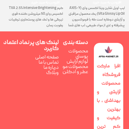
افزودن به سبد خرید
افزودن به سبد خرید
لیپ اویل شاین ویتا اکسس وای (AXIS-Y
کرم TXA 2.5% Intensive Brightening
گ
Vita Glossy Lip Oil) یک محصول مراقبتی
اکسیس وای 50 میلروشن کننده قوی
پ
و آرایشی دوکاره است که با فرمولاسیون
تیرگی ها و لک های پوستحاوی ترکیبات
ن
پیشرفته و غنی از مواد طبیعی، لب های شما
رطوبت رسان
را همزمان ترمیم، تغذیه و فوق العاده
درخشان می کند
دسته بندی
لینک های پر
نماد اعتماد
کاربرد
محصولات
پوستی
صفحه اصلی
لوازم آرایش
تماس با ما
افرا مارکت
محصولات مو
درباره ما
عطر و ادکلن
وبلاگ
فروشگاه
محصولات
آرایشی و
بهداشتی ، با
بهترین
کیفیت و
کم ترین