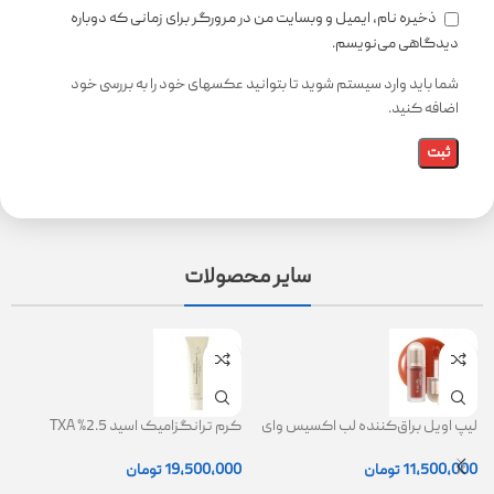
ذخیره نام، ایمیل و وبسایت من در مرورگر برای زمانی که دوباره
دیدگاهی می‌نویسم.
شما باید وارد سیستم شوید تا بتوانید عکسهای خود را به بررسی خود
اضافه کنید.
سایر محصولات
لیپ اویل براق‌کننده لب اکسیس وای
کرم ترانگزامیک اسید 2.5% TXA
ژل
(AXIS-Y Lip Oil)
روشن کننده و ضد لک
0
11,500,000
تومان
19,500,000
تومان