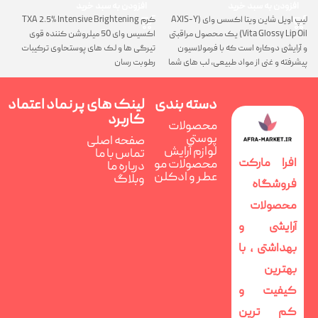
افزودن به سبد خرید
افزودن به سبد خرید
لیپ اویل شاین ویتا اکسس وای (AXIS-Y
کرم TXA 2.5% Intensive Brightening
گ
Vita Glossy Lip Oil) یک محصول مراقبتی
اکسیس وای 50 میلروشن کننده قوی
پ
و آرایشی دوکاره است که با فرمولاسیون
تیرگی ها و لک های پوستحاوی ترکیبات
ن
پیشرفته و غنی از مواد طبیعی، لب های شما
رطوبت رسان
را همزمان ترمیم، تغذیه و فوق العاده
درخشان می کند
دسته بندی
لینک های پر
نماد اعتماد
کاربرد
محصولات
پوستی
صفحه اصلی
لوازم آرایش
تماس با ما
افرا مارکت
محصولات مو
درباره ما
عطر و ادکلن
وبلاگ
فروشگاه
محصولات
آرایشی و
بهداشتی ، با
بهترین
کیفیت و
کم ترین