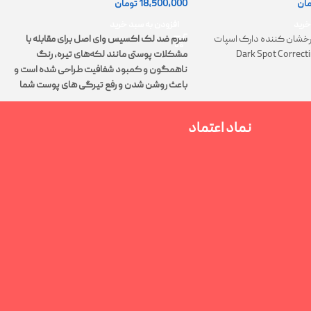
18,500,000
تومان
مان
0
افزودن به سبد خرید
خرید
سرم ضد لک اکسیس وای اصل برای مقابله با
خشان کننده دارک اسپات
مشکلات پوستی مانند لکه‌های تیره، رنگ
Dark Spot Correct
ت
ناهمگون و کمبود شفافیت طراحی شده است و
پ
باعث روشن شدن و رفع تیرگی های پوست شما
م
می‌شود.
نماد اعتماد