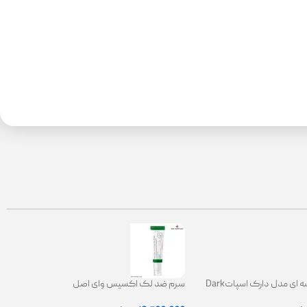
کرم ضدلک کاسه ای مدل دارک اسپاتDark
سرم ضد لک اکسیس وای اصل
Spot Correct
|