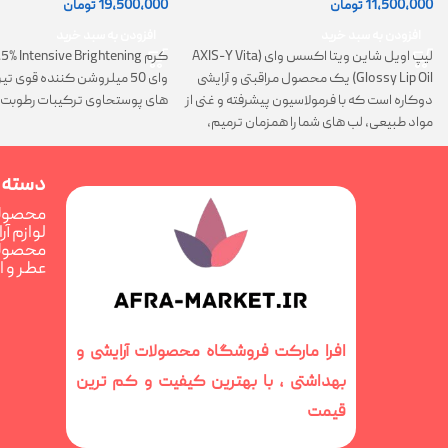
11,500,000
تومان
19,500,000
تومان
افزودن به سبد خرید
افزودن به سبد خرید
لیپ اویل شاین ویتا اکسس وای (AXIS-Y Vita
Glossy Lip Oil) یک محصول مراقبتی و آرایشی
وای 50 میلروشن کننده قوی 
دوکاره است که با فرمولاسیون پیشرفته و غنی از
های پوستحاوی ترکیبات رطوبت 
مواد طبیعی، لب های شما را همزمان ترمیم،
تغذیه و فوق العاده درخشان می کند
دسته 
محصولا
لوازم آ
محصولا
عطر و 
افرا مارکت فروشگاه محصولات آرایشی و
بهداشتی ، با بهترین کیفیت و کم ترین
قیمت