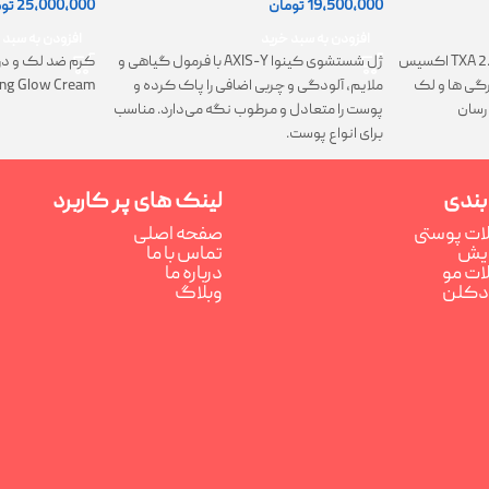
19,500,000
تومان
25,000,000
تو
افزودن به سبد خرید
افزودن به سبد 
ژل شستشوی کینوا AXIS-Y با فرمول گیاهی و
کرم TXA 2.5% Intensive Brightening اکسیس
کرم ضد لک و در
ملایم، آلودگی و چربی اضافی را پاک کرده و
تیرگی ها و لک
ing Glow Cream
پوست را متعادل و مرطوب نگه می‌دارد. مناسب
رسان
برای انواع پوست.
بندی
لینک های پر کاربرد
ت پوستی
صفحه اصلی
رایش
تماس با ما
ت مو
درباره ما
ادکلن
وبلاگ