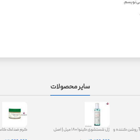
می‌نویسم.
سایر محصولات
کرم ترانگزامیک اسید 2.5% TXA روشن کننده و
ژل شستشوی کینوا ۱۸۰ میل | اصل
ing Glow Cream