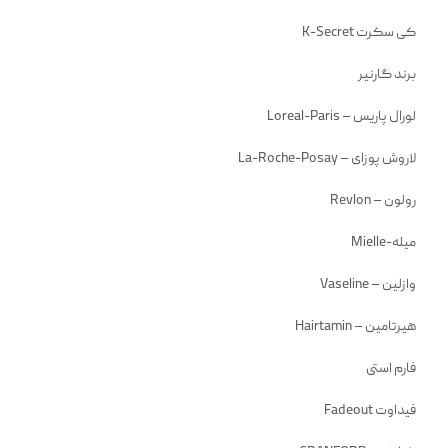
کی سکرت K-Secret
برند گارنیر
لورال پاریس – Loreal-Paris
لاروش پوزای – La-Roche-Posay
رولون – Revlon
میله-Mielle
وازلین – Vaseline
هیرتامین – Hairtamin
فارم استی
فیداوت Fadeout