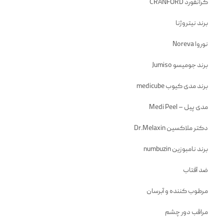
کرانفورد CRANFORD
برند نیتروژنا
نوروا Noreva
برند جومیسو Jumiso
برند مدی کیوب medicube
مدی پیل – Medi Peel
دکتر ملاکسین Dr.Melaxin
برند نامبوزین numbuzin
ضد آفتاب
مرطوب کننده و آبرسان
مراقب دور چشم