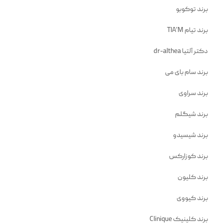
برند توکوبو
برند تیام TIA’M
دکتر آلتیا dr-althea
برند سام بای می
برند سراوی
برند شیگلم
برند شیسیدو
برند کوزارکس
برند کلیون
برند کیووی
برند کلینیک Clinique