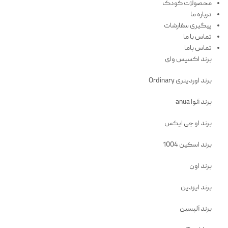
محصولات کودک
درباره ما
پیگیری سفارشات
تماس با ما
تماس باما
برند اکسیس وای
برند اوردینری Ordinary
برند آنوا anua
برند او جی ایکس
برند اسکین 1004
برند اون
برند ایزدین
برند آلپسین