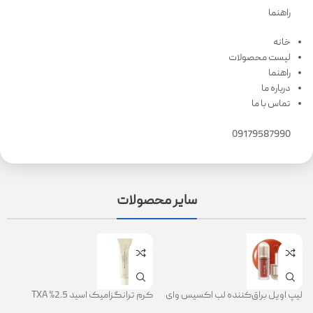
راهنما
خانه
لیست محصولات
راهنما
درباره ما
تماس با ما
09179587990
سایر محصولات
لیپ اویل براق‌کننده لب اکسیس وای
کرم ترانگزامیک اسید 2.5% TXA
ژل
(AXIS-Y Lip Oil)
روشن کننده و ضد لک