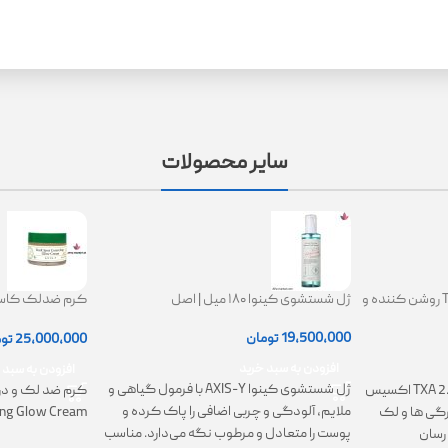
سایر محصولات
کرم ترانگزامیک اسید 2.5% TXA روشن کننده و
ژل شستشوی کینوا ۱۸۰ میل | اصل
ing Glow Cream
19,500,000
تومان
25,000,000
تو
افزودن به سبد خرید
افزودن به سبد 
ژل شستشوی کینوا AXIS-Y با فرمول گیاهی و
کرم TXA 2.5% Intensive Brightening اکسیس
کرم ضد لک و در
ملایم، آلودگی و چربی اضافی را پاک کرده و
تیرگی ها و لک
ing Glow Cream
پوست را متعادل و مرطوب نگه می‌دارد. مناسب
رسان