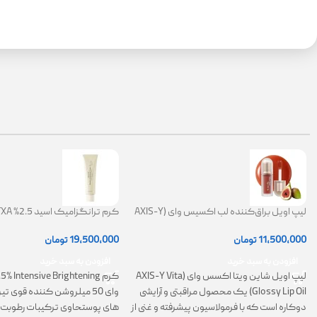
لیپ اویل براق‌کننده لب اکسیس وای (AXIS-Y
Lip Oil)
ضد لک
11,500,000
تومان
19,500,000
تومان
افزودن به سبد خرید
افزودن به سبد خرید
لیپ اویل شاین ویتا اکسس وای (AXIS-Y Vita
Glossy Lip Oil) یک محصول مراقبتی و آرایشی
وای 50 میلروشن کننده قوی 
دوکاره است که با فرمولاسیون پیشرفته و غنی از
های پوستحاوی ترکیبات رطوبت 