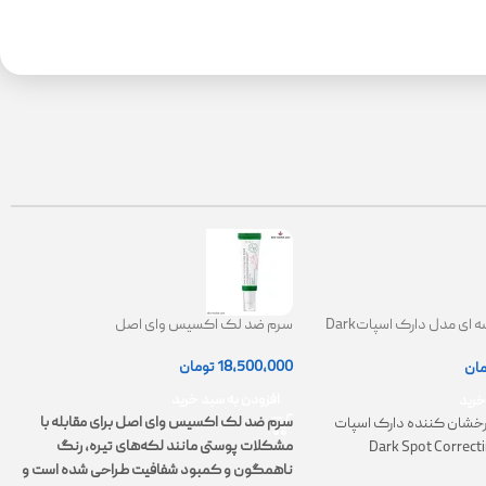
کرم ضدلک کاسه ای مدل دارک اسپاتDark
سرم ضد لک اکسیس وای اصل
Spot Correct
|
18,500,000
تومان
مان
0
افزودن به سبد خرید
خرید
سرم ضد لک اکسیس وای اصل برای مقابله با
خشان کننده دارک اسپات
مشکلات پوستی مانند لکه‌های تیره، رنگ
Dark Spot Correct
ت
ناهمگون و کمبود شفافیت طراحی شده است و
پ