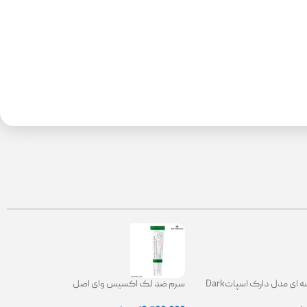
کرم ضدلک کاسه ای مدل دارک اسپاتDark
سرم ضد لک اکسیس وای اصل
Spot Correct
|