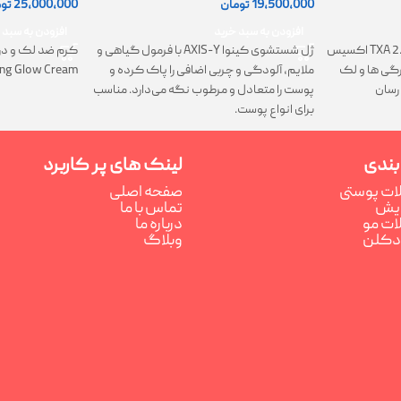
19,500,000
تومان
25,000,000
تو
افزودن به سبد خرید
افزودن به سبد 
ژل شستشوی کینوا AXIS-Y با فرمول گیاهی و
کرم TXA 2.5% Intensive Brightening اکسیس
کرم ضد لک و در
ملایم، آلودگی و چربی اضافی را پاک کرده و
تیرگی ها و لک
ing Glow Cream
پوست را متعادل و مرطوب نگه می‌دارد. مناسب
رسان
برای انواع پوست.
بندی
لینک های پر کاربرد
ت پوستی
صفحه اصلی
رایش
تماس با ما
ت مو
درباره ما
ادکلن
وبلاگ