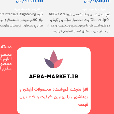
11,500,000
تومان
19,500,000
تومان
افزودن به سبد خرید
افزودن به سبد خرید
لیپ اویل شاین ویتا اکسس وای (AXIS-Y Vita
Glossy Lip Oil) یک محصول مراقبتی و آرایشی
وای 50 میلروشن کننده قوی 
دوکاره است که با فرمولاسیون پیشرفته و غنی از
های پوستحاوی ترکیبات رطوبت 
مواد طبیعی، لب های شما را همزمان ترمیم،
تغذیه و فوق العاده درخشان می کند
دسته 
محصولا
لوازم آ
محصولا
عطر و 
افرا مارکت فروشگاه محصولات آرایشی و
بهداشتی ، با بهترین کیفیت و کم ترین
قیمت