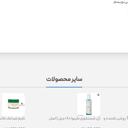
می‌نویسم.
سایر محصولات
کرم ترانگزامیک اسید 2.5% TXA روشن کننده و
ژل شستشوی کینوا ۱۸۰ میل | اصل
ing Glow Cream