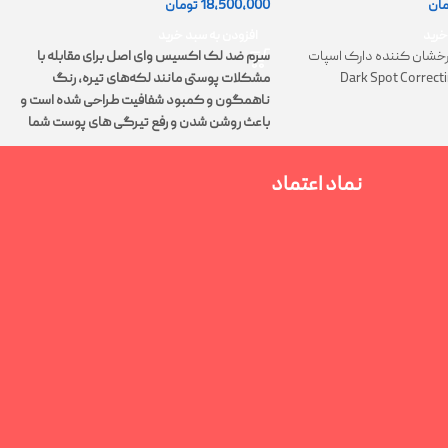
18,500,000
تومان
مان
0
افزودن به سبد خرید
خرید
سرم ضد لک اکسیس وای اصل برای مقابله با
خشان کننده دارک اسپات
مشکلات پوستی مانند لکه‌های تیره، رنگ
Dark Spot Correct
ت
ناهمگون و کمبود شفافیت طراحی شده است و
پ
باعث روشن شدن و رفع تیرگی های پوست شما
م
می‌شود.
نماد اعتماد