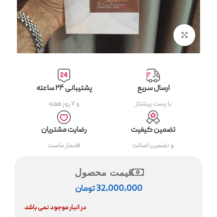
بزرگنمایی تصویر
ارسال سریع
پشتیبانی ۲۴ ساعته
با پست پیشتاز
و ۷ روز هفته
تضمین کیفیت
رضایت مشتریان
و تضمین اصالت
افتخار ماست
قیمت محصول
32,000,000
تومان
در انبار موجود نمی باشد