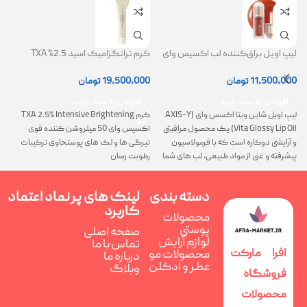
لیپ اویل براق‌کننده لب اکسیس وای
کرم ترانگزامیک اسید 2.5% TXA
ژل
(AXIS-Y Lip Oil)
روشن کننده و ضد لک
0
11,500,000
تومان
19,500,000
تومان
افزودن به سبد خرید
افزودن به سبد خرید
لیپ اویل شاین ویتا اکسس وای (AXIS-Y
کرم TXA 2.5% Intensive Brightening
گ
Vita Glossy Lip Oil) یک محصول مراقبتی
اکسیس وای 50 میلروشن کننده قوی
پ
و آرایشی دوکاره است که با فرمولاسیون
تیرگی ها و لک های پوستحاوی ترکیبات
ن
پیشرفته و غنی از مواد طبیعی، لب های شما
رطوبت رسان
را همزمان ترمیم، تغذیه و فوق العاده
درخشان می کند
دسته بندی
لینک های پر
نماد اعتماد
کاربرد
محصولات
پوستی
صفحه اصلی
لوازم آرایش
تماس با ما
افرا مارکت
محصولات مو
درباره ما
عطر و ادکلن
وبلاگ
فروشگاه
محصولات