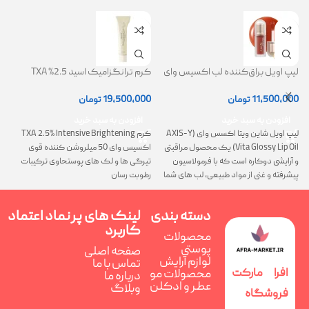
لیپ اویل براق‌کننده لب اکسیس وای
کرم ترانگزامیک اسید 2.5% TXA
ژل
(AXIS-Y Lip Oil)
روشن کننده و ضد لک
0
11,500,000
تومان
19,500,000
تومان
افزودن به سبد خرید
افزودن به سبد خرید
لیپ اویل شاین ویتا اکسس وای (AXIS-Y
کرم TXA 2.5% Intensive Brightening
گ
Vita Glossy Lip Oil) یک محصول مراقبتی
اکسیس وای 50 میلروشن کننده قوی
پ
و آرایشی دوکاره است که با فرمولاسیون
تیرگی ها و لک های پوستحاوی ترکیبات
ن
پیشرفته و غنی از مواد طبیعی، لب های شما
رطوبت رسان
را همزمان ترمیم، تغذیه و فوق العاده
درخشان می کند
دسته بندی
لینک های پر
نماد اعتماد
کاربرد
محصولات
پوستی
صفحه اصلی
لوازم آرایش
تماس با ما
افرا مارکت
محصولات مو
درباره ما
عطر و ادکلن
وبلاگ
فروشگاه