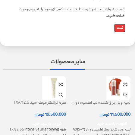
شما باید وارد سیستم شوید تا بتوانید عکسهای خود را به بررسی خود
اضافه کنید.
سایر محصولات
لیپ اویل براق‌کننده لب اکسیس وای
کرم ترانگزامیک اسید 2.5% TXA
ژل
(AXIS-Y Lip Oil)
روشن کننده و ضد لک
0
11,500,000
تومان
19,500,000
تومان
افزودن به سبد خرید
افزودن به سبد خرید
لیپ اویل شاین ویتا اکسس وای (AXIS-Y
کرم TXA 2.5% Intensive Brightening