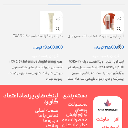
لیپ اویل براق‌کننده لب اکسیس وای
کرم ترانگزامیک اسید 2.5% TXA
ژل
(AXIS-Y Lip Oil)
روشن کننده و ضد لک
0
11,500,000
تومان
19,500,000
تومان
افزودن به سبد خرید
افزودن به سبد خرید
لیپ اویل شاین ویتا اکسس وای (AXIS-Y
کرم TXA 2.5% Intensive Brightening
گ
Vita Glossy Lip Oil) یک محصول مراقبتی
اکسیس وای 50 میلروشن کننده قوی
پ
و آرایشی دوکاره است که با فرمولاسیون
تیرگی ها و لک های پوستحاوی ترکیبات
ن
پیشرفته و غنی از مواد طبیعی، لب های شما
رطوبت رسان
را همزمان ترمیم، تغذیه و فوق العاده
درخشان می کند
دسته بندی
لینک های پر
نماد اعتماد
کاربرد
محصولات
پوستی
صفحه اصلی
لوازم آرایش
تماس با ما
افرا مارکت
محصولات مو
درباره ما
عطر و ادکلن
وبلاگ