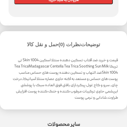
افزودن به سبد خرید
توضیحات
نظرات (0)
حمل و نقل کالا
قیمت و خرید ضد آفتاب تسکین دهنده سنتلا اسکین Skin 1004 تی
تریکا Tea TricaMadagascar Centella Tea Trica Soothing Sun Milk
Skin 1004ضد التهاب و تسکین دهنده پوست های حساس مناسب
پوست های حساس و مستعد به آکنه حاوی عصاره سنتلا آسیاتیکا،درخت
چای، سرو و کاج غول پیکردارای بافتی فوق العاده سبک با پوششی
ابریشمی حاوی ترکیبات مرطوب کننده و خنک کننده پوست افزایش
طراوت،شادابی و نرمی پوست
سایر محصولات