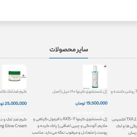
سایر محصولات
کرم ترانگزامیک اسید 2.5% TXA روشن کننده و
ژل شستشوی کینوا ۱۸۰ میل | اصل
ing Glow Cream
19,500,000
تومان
25,000,000
تو
افزودن به سبد خرید
افزودن به سبد 
ژل شستشوی کینوا AXIS-Y با فرمول گیاهی و
کرم TXA 2.5% Intensive Brightening اکسیس
کرم ضد لک و در
ملایم، آلودگی و چربی اضافی را پاک کرده و
تیرگی ها و لک
ing Glow Cream
پوست را متعادل و مرطوب نگه می‌دارد. مناسب
رسان