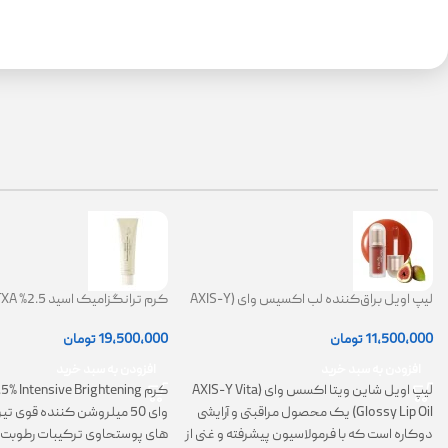
لیپ اویل براق‌کننده لب اکسیس وای (AXIS-Y
Lip Oil)
ضد لک
11,500,000
تومان
19,500,000
تومان
افزودن به سبد خرید
افزودن به سبد خرید
لیپ اویل شاین ویتا اکسس وای (AXIS-Y Vita
Glossy Lip Oil) یک محصول مراقبتی و آرایشی
وای 50 میلروشن کننده قوی 
دوکاره است که با فرمولاسیون پیشرفته و غنی از
های پوستحاوی ترکیبات رطوبت 