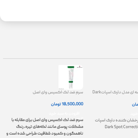
کرم ضدلک کاسه ای مدل دارک اسپاتDark
سرم ضد لک اکسیس وای اصل
Spot Correct
|
18,500,000
تومان
مان
0
افزودن به سبد خرید
خرید
سرم ضد لک اکسیس وای اصل برای مقابله با
خشان کننده دارک اسپات
مشکلات پوستی مانند لکه‌های تیره، رنگ
Dark Spot Correct
ت
ناهمگون و کمبود شفافیت طراحی شده است و
پ