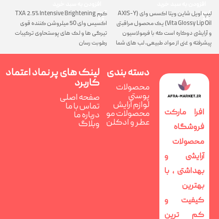
افزودن به سبد خرید
افزودن به سبد خرید
لیپ اویل شاین ویتا اکسس وای (AXIS-Y
کرم TXA 2.5% Intensive Brightening
گ
Vita Glossy Lip Oil) یک محصول مراقبتی
اکسیس وای 50 میلروشن کننده قوی
پ
و آرایشی دوکاره است که با فرمولاسیون
تیرگی ها و لک های پوستحاوی ترکیبات
ن
پیشرفته و غنی از مواد طبیعی، لب های شما
رطوبت رسان
را همزمان ترمیم، تغذیه و فوق العاده
درخشان می کند
دسته بندی
لینک های پر
نماد اعتماد
کاربرد
محصولات
پوستی
صفحه اصلی
لوازم آرایش
تماس با ما
افرا مارکت
محصولات مو
درباره ما
عطر و ادکلن
وبلاگ
فروشگاه
محصولات
آرایشی و
بهداشتی ، با
بهترین
کیفیت و
کم ترین