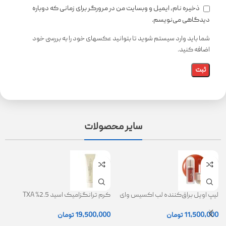
ذخیره نام، ایمیل و وبسایت من در مرورگر برای زمانی که دوباره
دیدگاهی می‌نویسم.
شما باید وارد سیستم شوید تا بتوانید عکسهای خود را به بررسی خود
اضافه کنید.
سایر محصولات
لیپ اویل براق‌کننده لب اکسیس وای
کرم ترانگزامیک اسید 2.5% TXA
ژل
(AXIS-Y Lip Oil)
روشن کننده و ضد لک
0
11,500,000
تومان
19,500,000
تومان