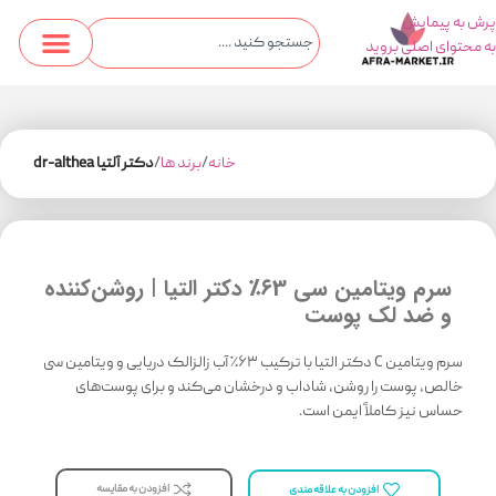
پرش به پیمایش
به محتوای اصلی بروید
خانه
برند ها
دکتر آلتیا dr-althea
سرم ویتامین سی ۶3٪ دکتر التیا | روشن‌کننده
و ضد لک پوست
سرم ویتامین C دکتر التیا با ترکیب ۶۳٪ آب زالزالک دریایی و ویتامین سی
خالص، پوست را روشن، شاداب و درخشان می‌کند و برای پوست‌های
حساس نیز کاملاً ایمن است.
افزودن به مقایسه
افزودن به علاقه مندی