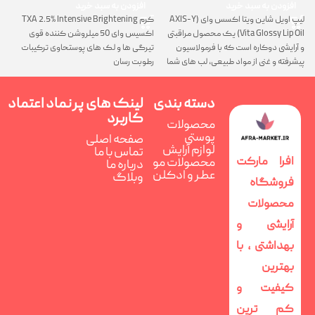
افزودن به سبد خرید
افزودن به سبد خرید
لیپ اویل شاین ویتا اکسس وای (AXIS-Y
کرم TXA 2.5% Intensive Brightening
گ
Vita Glossy Lip Oil) یک محصول مراقبتی
اکسیس وای 50 میلروشن کننده قوی
پ
و آرایشی دوکاره است که با فرمولاسیون
تیرگی ها و لک های پوستحاوی ترکیبات
ن
پیشرفته و غنی از مواد طبیعی، لب های شما
رطوبت رسان
را همزمان ترمیم، تغذیه و فوق العاده
درخشان می کند
دسته بندی
لینک های پر
نماد اعتماد
کاربرد
محصولات
پوستی
صفحه اصلی
لوازم آرایش
تماس با ما
افرا مارکت
محصولات مو
درباره ما
عطر و ادکلن
وبلاگ
فروشگاه
محصولات
آرایشی و
بهداشتی ، با
بهترین
کیفیت و
کم ترین