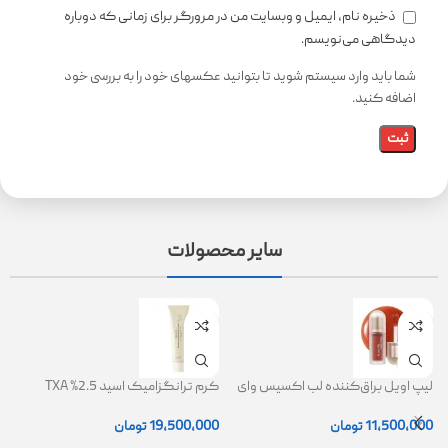
ذخیره نام، ایمیل و وبسایت من در مرورگر برای زمانی که دوباره
دیدگاهی می‌نویسم.
شما باید وارد سیستم شوید تا بتوانید عکسهای خود را به بررسی خود
اضافه کنید.
سایر محصولات
لیپ اویل براق‌کننده لب اکسیس وای
کرم ترانگزامیک اسید 2.5% TXA
ژل
(AXIS-Y Lip Oil)
روشن کننده و ضد لک
0
11,500,000
تومان
19,500,000
تومان