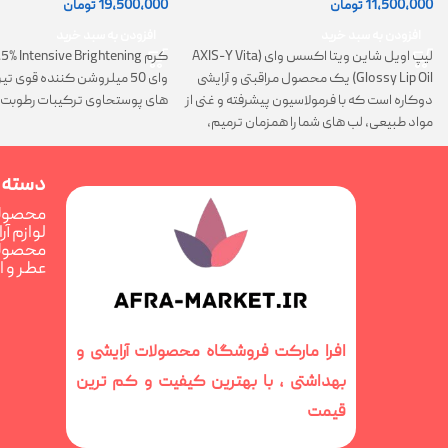
11,500,000
تومان
19,500,000
تومان
افزودن به سبد خرید
افزودن به سبد خرید
لیپ اویل شاین ویتا اکسس وای (AXIS-Y Vita
Glossy Lip Oil) یک محصول مراقبتی و آرایشی
وای 50 میلروشن کننده قوی 
دوکاره است که با فرمولاسیون پیشرفته و غنی از
های پوستحاوی ترکیبات رطوبت 
مواد طبیعی، لب های شما را همزمان ترمیم،
تغذیه و فوق العاده درخشان می کند
دسته 
محصولا
لوازم آ
محصولا
عطر و 
افرا مارکت فروشگاه محصولات آرایشی و
بهداشتی ، با بهترین کیفیت و کم ترین
قیمت