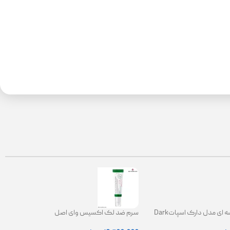
کرم ضدلک کاسه ای مدل دارک اسپاتDark
سرم ضد لک اکسیس وای اصل
Spot Correct
|