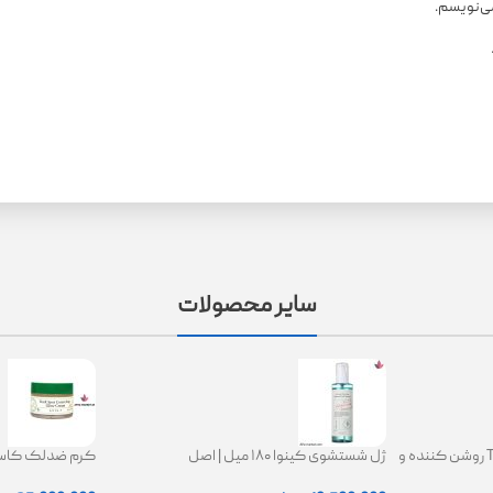
می‌نویسم.
سایر محصولات
کرم ترانگزامیک اسید 2.5% TXA روشن کننده و
ژل شستشوی کینوا ۱۸۰ میل | اصل
ing Glow Cream