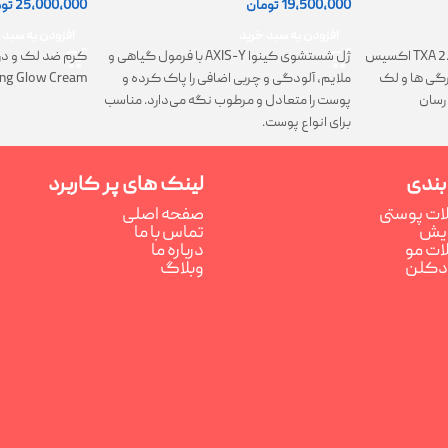
19,500,000
تومان
25,000,000
تو
افزودن به سبد خرید
افزودن به سبد 
ژل شستشوی کینوا AXIS-Y با فرمول گیاهی و
کرم TXA 2.5% Intensive Brightening اکسیس
کرم ضد لک و در
ملایم، آلودگی و چربی اضافی را پاک کرده و
تیرگی ها و لک
ing Glow Cream
پوست را متعادل و مرطوب نگه می‌دارد. مناسب
رسان
برای انواع پوست.
بندی
لینک های پر کاربرد
ت پوستی
صفحه اصلی
رایش
تماس با ما
ت مو
درباره ما
ادکلن
وبلاگ