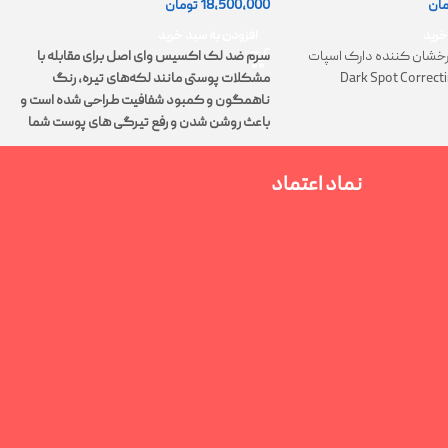
18,500,000
تومان
مان
0
افزودن به سبد خرید
خرید
سرم ضد لک اکسیس وای اصل برای مقابله با
خشان کننده دارک اسپات
مشکلات پوستی مانند لکه‌های تیره، رنگ
Dark Spot Correct
ت
ناهمگون و کمبود شفافیت طراحی شده است و
پ
باعث روشن شدن و رفع تیرگی های پوست شما
م
می‌شود.
نماد اعتماد