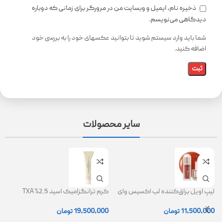
ذخیره نام، ایمیل و وبسایت من در مرورگر برای زمانی که دوباره
دیدگاهی می‌نویسم.
شما باید وارد سیستم شوید تا بتوانید عکسهای خود را به بررسی خود
اضافه کنید.
سایر محصولات
لیپ اویل براق‌کننده لب اکسیس وای
کرم ترانگزامیک اسید 2.5% TXA
ژل
(AXIS-Y Lip Oil)
روشن کننده و ضد لک
0
11,500,000
تومان
19,500,000
تومان