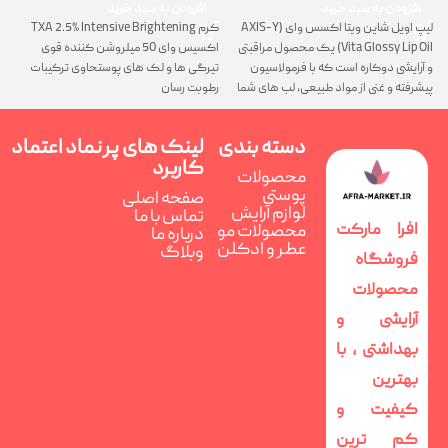
افزودن به سبد خرید
افزودن به سبد خرید
لیپ اویل شاین ویتا اکسس وای (AXIS-Y
کرم TXA 2.5% Intensive Brightening
گ
Vita Glossy Lip Oil) یک محصول مراقبتی
اکسیس وای 50 میلروشن کننده قوی
پ
و آرایشی دوکاره است که با فرمولاسیون
تیرگی ها و لک های پوستحاوی ترکیبات
ن
پیشرفته و غنی از مواد طبیعی، لب های شما
رطوبت رسان
را همزمان ترمیم، تغذیه و فوق العاده
درخشان می کند
دسته بندی
لینک های پر
نماد اعتماد
کاربرد
محصولات
پوستی
صفحه اصلی
لوازم آرایش
تماس با ما
افرا مارکت
محصولات مو
درباره ما
عطر و ادکلن
وبلاگ
فروشگاه
محصولات
آرایشی و
بهداشتی ، با
بهترین
کیفیت و
کم ترین