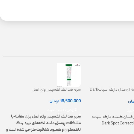
کرم ضدلک کاسه ای مدل دارک اسپاتDark
سرم ضد لک اکسیس وای اصل
Spot Correct
|
18,500,000
تومان
مان
0
افزودن به سبد خرید
خرید
سرم ضد لک اکسیس وای اصل برای مقابله با
خشان کننده دارک اسپات
مشکلات پوستی مانند لکه‌های تیره، رنگ
Dark Spot Correct
ت
ناهمگون و کمبود شفافیت طراحی شده است و
پ