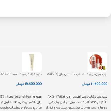
لیپ اویل براق‌کننده لب اکسیس وای (AXIS-Y
Lip Oil)
ضد لک
11,500,000
تومان
19,500,000
تومان
افزودن به سبد خرید
افزودن به سبد خرید
لیپ اویل شاین ویتا اکسس وای (AXIS-Y Vita
Glossy Lip Oil) یک محصول مراقبتی و آرایشی
وای 50 میلروشن کننده قوی 
دوکاره است که با فرمولاسیون پیشرفته و غنی از
های پوستحاوی ترکیبات رطوبت 