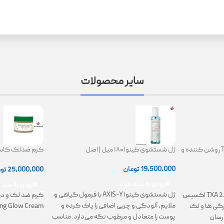
سایر محصولات
کرم ترانگزامیک اسید 2.5% TXA روشن کننده و
ژل شستشوی کینوا ۱۸۰ میل | اصل
ing Glow Cream
19,500,000
تومان
25,000,000
تو
افزودن به سبد خرید
افزودن به سبد 
ژل شستشوی کینوا AXIS-Y با فرمول گیاهی و
کرم TXA 2.5% Intensive Brightening اکسیس
کرم ضد لک و در
ملایم، آلودگی و چربی اضافی را پاک کرده و
تیرگی ها و لک
ing Glow Cream
پوست را متعادل و مرطوب نگه می‌دارد. مناسب
رسان