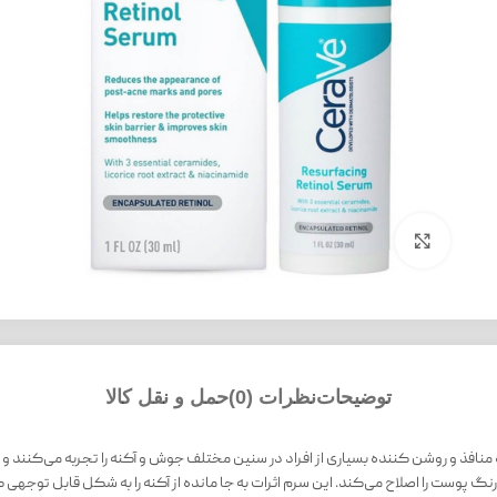
بزرگنمایی تصویر
توضیحات
نظرات (0)
حمل و نقل کالا
وست سراوی CeraVe حجم 30 میل | کوچک کننده منافذ و روشن کننده بسیاری از افراد در سنین مختلف جوش و آکنه ر