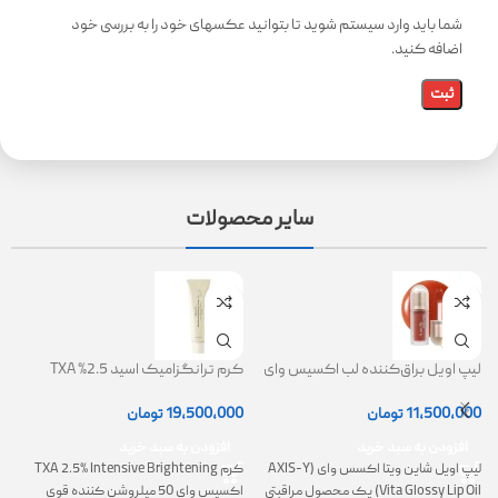
شما باید وارد سیستم شوید تا بتوانید عکسهای خود را به بررسی خود
اضافه کنید.
سایر محصولات
لیپ اویل براق‌کننده لب اکسیس وای
کرم ترانگزامیک اسید 2.5% TXA
ژل
(AXIS-Y Lip Oil)
روشن کننده و ضد لک
0
11,500,000
تومان
19,500,000
تومان
افزودن به سبد خرید
افزودن به سبد خرید
لیپ اویل شاین ویتا اکسس وای (AXIS-Y
کرم TXA 2.5% Intensive Brightening
گ
Vita Glossy Lip Oil) یک محصول مراقبتی
اکسیس وای 50 میلروشن کننده قوی