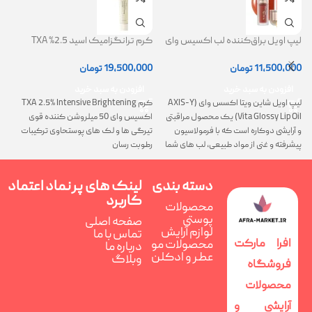
لیپ اویل براق‌کننده لب اکسیس وای
کرم ترانگزامیک اسید 2.5% TXA
ژل
(AXIS-Y Lip Oil)
روشن کننده و ضد لک
0
11,500,000
تومان
19,500,000
تومان
افزودن به سبد خرید
افزودن به سبد خرید
لیپ اویل شاین ویتا اکسس وای (AXIS-Y
کرم TXA 2.5% Intensive Brightening
گ
Vita Glossy Lip Oil) یک محصول مراقبتی
اکسیس وای 50 میلروشن کننده قوی
پ
و آرایشی دوکاره است که با فرمولاسیون
تیرگی ها و لک های پوستحاوی ترکیبات
ن
پیشرفته و غنی از مواد طبیعی، لب های شما
رطوبت رسان
را همزمان ترمیم، تغذیه و فوق العاده
درخشان می کند
دسته بندی
لینک های پر
نماد اعتماد
کاربرد
محصولات
پوستی
صفحه اصلی
لوازم آرایش
تماس با ما
افرا مارکت
محصولات مو
درباره ما
عطر و ادکلن
وبلاگ
فروشگاه
محصولات
آرایشی و