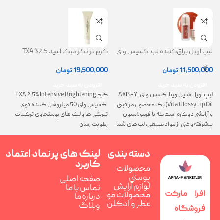
لیپ اویل براق‌کننده لب اکسیس وای
کرم ترانگزامیک اسید 2.5% TXA
ژل
(AXIS-Y Lip Oil)
روشن کننده و ضد لک
0
11,500,000
تومان
19,500,000
تومان
افزودن به سبد خرید
افزودن به سبد خرید
لیپ اویل شاین ویتا اکسس وای (AXIS-Y
کرم TXA 2.5% Intensive Brightening
گ
Vita Glossy Lip Oil) یک محصول مراقبتی
اکسیس وای 50 میلروشن کننده قوی
پ
و آرایشی دوکاره است که با فرمولاسیون
تیرگی ها و لک های پوستحاوی ترکیبات
ن
پیشرفته و غنی از مواد طبیعی، لب های شما
رطوبت رسان
را همزمان ترمیم، تغذیه و فوق العاده
درخشان می کند
دسته بندی
لینک های پر
نماد اعتماد
کاربرد
محصولات
پوستی
صفحه اصلی
لوازم آرایش
تماس با ما
افرا مارکت
محصولات مو
درباره ما
عطر و ادکلن
وبلاگ
فروشگاه