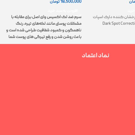
18,500,000
تومان
مان
0
افزودن به سبد خرید
خرید
سرم ضد لک اکسیس وای اصل برای مقابله با
خشان کننده دارک اسپات
مشکلات پوستی مانند لکه‌های تیره، رنگ
Dark Spot Correct
ت
ناهمگون و کمبود شفافیت طراحی شده است و
پ
باعث روشن شدن و رفع تیرگی های پوست شما
م
می‌شود.
نماد اعتماد