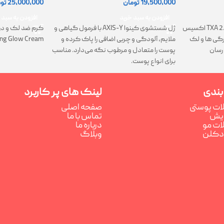
19,500,000
تومان
25,000,000
تو
افزودن به سبد خرید
افزودن به سبد 
ژل شستشوی کینوا AXIS-Y با فرمول گیاهی و
کرم TXA 2.5% Intensive Brightening اکسیس
کرم ضد لک و در
ملایم، آلودگی و چربی اضافی را پاک کرده و
تیرگی ها و لک
ing Glow Cream
پوست را متعادل و مرطوب نگه می‌دارد. مناسب
رسان
برای انواع پوست.
بندی
لینک های پر کاربرد
ت پوستی
صفحه اصلی
رایش
تماس با ما
ت مو
درباره ما
ادکلن
وبلاگ