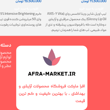
11,500,000
تومان
19,500,000
تومان
افزودن به سبد خرید
افزودن به سبد خرید
لیپ اویل شاین ویتا اکسس وای (AXIS-Y Vita
Glossy Lip Oil) یک محصول مراقبتی و آرایشی
وای 50 میلروشن کننده قوی 
دوکاره است که با فرمولاسیون پیشرفته و غنی از
های پوستحاوی ترکیبات رطوبت 
مواد طبیعی، لب های شما را همزمان ترمیم،
تغذیه و فوق العاده درخشان می کند
دسته 
محصولا
لوازم آ
محصولا
عطر و 
افرا مارکت فروشگاه محصولات آرایشی و
بهداشتی ، با بهترین کیفیت و کم ترین
قیمت