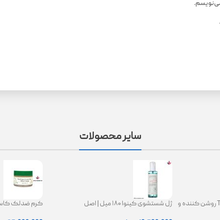
می‌نویسم.
سایر محصولات
کرم ترانگزامیک اسید 2.5% TXA روشن کننده و
ژل شستشوی کینوا ۱۸۰ میل | اصل
ing Glow Cream