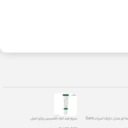
کرم ضدلک کاسه ای مدل دارک اسپاتDark
سرم ضد لک اکسیس وای اصل
Spot Correct
|