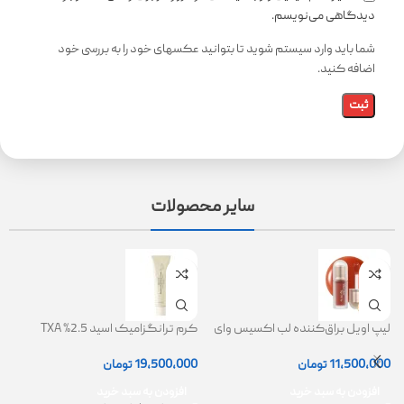
دیدگاهی می‌نویسم.
شما باید وارد سیستم شوید تا بتوانید عکسهای خود را به بررسی خود
اضافه کنید.
سایر محصولات
لیپ اویل براق‌کننده لب اکسیس وای
کرم ترانگزامیک اسید 2.5% TXA
ژل
(AXIS-Y Lip Oil)
روشن کننده و ضد لک
0
11,500,000
تومان
19,500,000
تومان
افزودن به سبد خرید
افزودن به سبد خرید