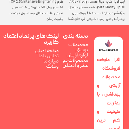
لیپ اویل شاین ویتا اکسس وای (AXIS-Y
کرم TXA 2.5% Intensive Brightening
گ
Vita Glossy Lip Oil) یک محصول مراقبتی
اکسیس وای 50 میلروشن کننده قوی
پ
و آرایشی دوکاره است که با فرمولاسیون
تیرگی ها و لک های پوستحاوی ترکیبات
ن
پیشرفته و غنی از مواد طبیعی، لب های شما
رطوبت رسان
را همزمان ترمیم، تغذیه و فوق العاده
درخشان می کند
دسته بندی
لینک های پر
نماد اعتماد
کاربرد
محصولات
پوستی
صفحه اصلی
لوازم آرایش
تماس با ما
افرا مارکت
محصولات مو
درباره ما
عطر و ادکلن
وبلاگ
فروشگاه
محصولات
آرایشی و
بهداشتی ، با
بهترین
کیفیت و
کم ترین