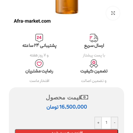
بزرگنمایی تصویر
ارسال سریع
پشتیبانی ۲۴ ساعته
با پست پیشتاز
و ۷ روز هفته
تضمین کیفیت
رضایت مشتریان
و تضمین اصالت
افتخار ماست
قیمت محصول
16,500,000
تومان