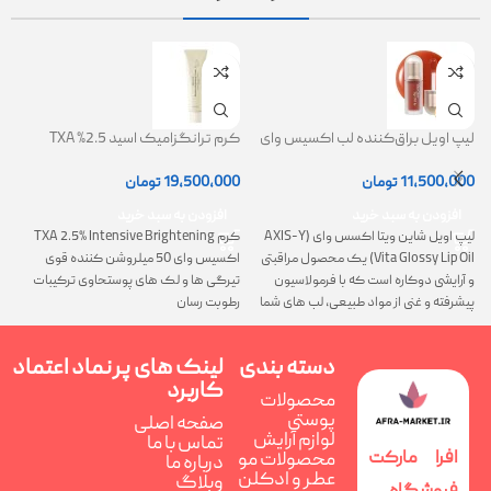
لیپ اویل براق‌کننده لب اکسیس وای
کرم ترانگزامیک اسید 2.5% TXA
ژل
(AXIS-Y Lip Oil)
روشن کننده و ضد لک
0
11,500,000
تومان
19,500,000
تومان
افزودن به سبد خرید
افزودن به سبد خرید
لیپ اویل شاین ویتا اکسس وای (AXIS-Y
کرم TXA 2.5% Intensive Brightening
گ
Vita Glossy Lip Oil) یک محصول مراقبتی
اکسیس وای 50 میلروشن کننده قوی
پ
و آرایشی دوکاره است که با فرمولاسیون
تیرگی ها و لک های پوستحاوی ترکیبات
ن
پیشرفته و غنی از مواد طبیعی، لب های شما
رطوبت رسان
را همزمان ترمیم، تغذیه و فوق العاده
درخشان می کند
دسته بندی
لینک های پر
نماد اعتماد
کاربرد
محصولات
پوستی
صفحه اصلی
لوازم آرایش
تماس با ما
افرا مارکت
محصولات مو
درباره ما
عطر و ادکلن
وبلاگ